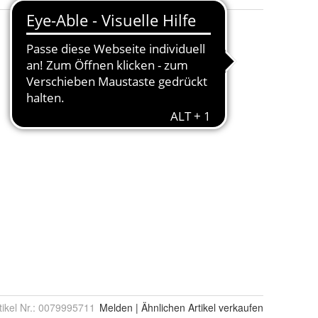
tikel Nr.:
0079995711
Melden
|
Ähnlichen
Artikel verkaufen