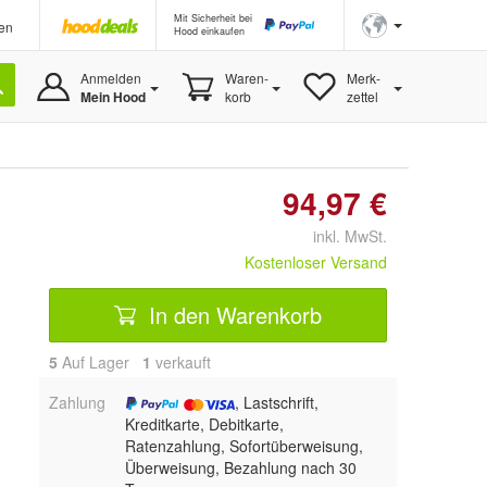
Mit Sicherheit bei
en
Hood einkaufen
Anmelden
Waren-
Merk-
Mein Hood
korb
zettel
94,97 €
inkl. MwSt.
Kostenloser Versand
In den Warenkorb
5
Auf Lager
1
 verkauft
Zahlung
, Lastschrift,
Kreditkarte, Debitkarte,
Ratenzahlung, Sofortüberweisung,
Überweisung, Bezahlung nach 30