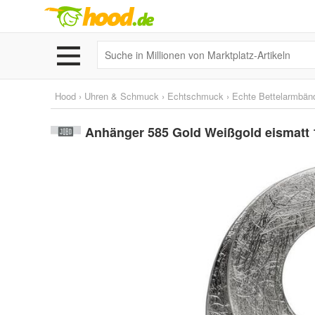
Hood
›
Uhren & Schmuck
›
Echtschmuck
›
Echte Bettelarmbän
Anhänger 585 Gold Weißgold eismatt 