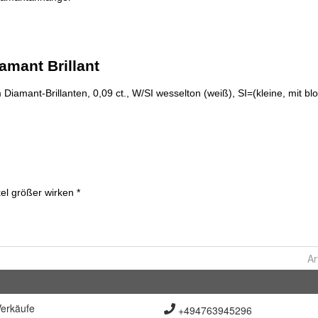
Ar
erkäufe
+494763945296