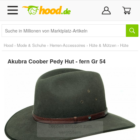
Hood
›
Mode & Schuhe
›
Herren-Accessoires
›
Hüte & Mützen
›
Hüte
Akubra Coober Pedy Hut - fern Gr 54
Doppelt antippen zum
vergrößern