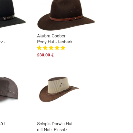
e
Akubra Coober
z -
Pedy Hut - tanbark
brown Gr 62
230,00 €
C01
Scippis Darwin Hut
mit Netz Einsatz