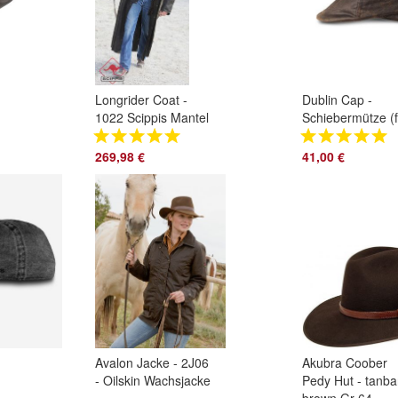
Longrider Coat -
Dublin Cap -
1022 Scippis Mantel
Schiebermütze (f
Reitmantel Motorrad
cap) geölte
Hund
Baumwolle, brau
269,98 €
41,00 €
Avalon Jacke - 2J06
Akubra Coober
- Oilskin Wachsjacke
Pedy Hut - tanba