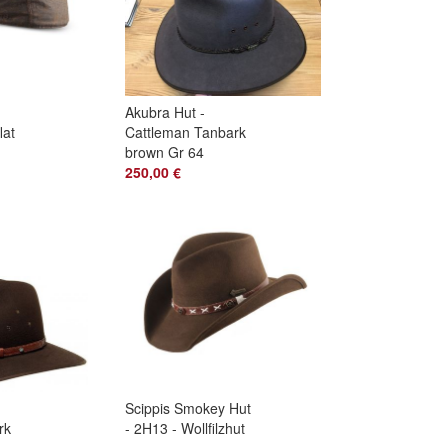
Akubra Hut -
lat
Cattleman Tanbark
brown Gr 64
n
250,00 €
Scippis Smokey Hut
rk
- 2H13 - Wollfilzhut