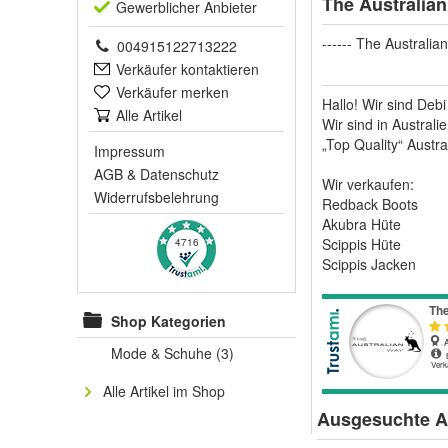
The Australia
Gewerblich
er Anbieter
------ The Australian
004915122713222
Verkäufer kontaktieren
Verkäufer merken
Hallo! Wir sind Deb
Alle Artikel
Wir sind in Austral
„Top Quality“ Austra
Impressum
AGB
&
Datenschutz
Wir verkaufen:
Widerrufsbelehrung
Redback Boots
Akubra Hüte
Scippis Hüte
4716
Scippis Jacken
Shop Kategorien
Mode & Schuhe
(3)
Alle Artikel im Shop
Ausgesuchte Ar