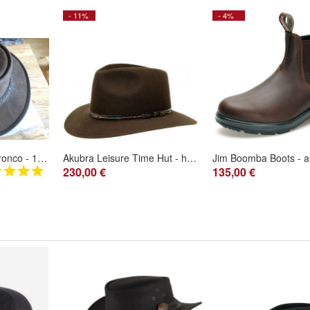
- 11%
- 4%
Barmah Squashy Bronco - 1022 Lederhut
Akubra Leisure Time Hut - hochwertige Filzhut - Farbe cedar brown Gr 63
230,00 €
135,00 €