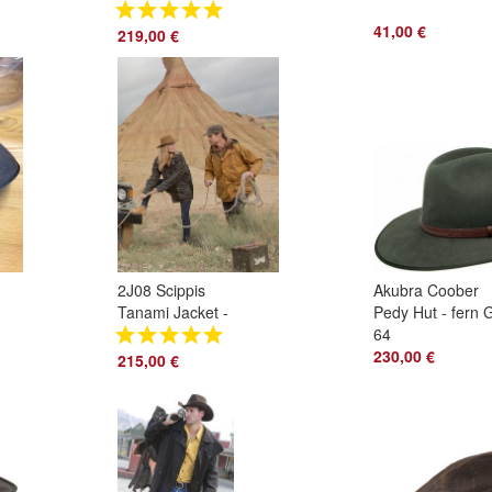
jacket, Motorrad,
Hundesport
41,00 €
219,00 €
2J08 Scippis
Akubra Coober
Tanami Jacket -
Pedy Hut - fern 
braun, tan, olive
64
230,00 €
215,00 €