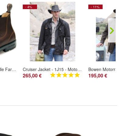
- 4%
- 11%
Jim Boomba Boots - alle Farben lieferbar auf Anfrage
Cruiser Jacket - 1J15 - Motorrad Freizeit klassisch Kult
Bowen Motorrad Jacke 
265,00 €
195,00 €