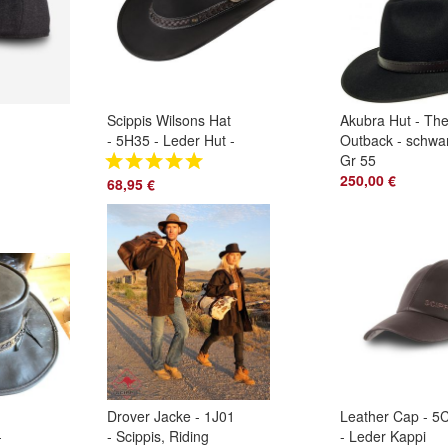
Scippis Wilsons Hat
Akubra Hut - Th
- 5H35 - Leder Hut -
Outback - schwar
schwarz & braun
Gr 55
250,00 €
68,95 €
Drover Jacke - 1J01
Leather Cap - 5
-
- Scippis, Riding
- Leder Kappi