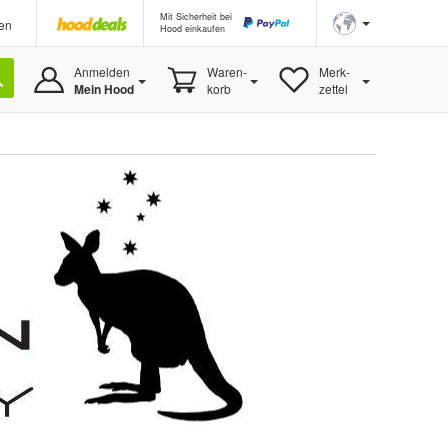
Mit Sicherheit bei
en
Hood einkaufen
Anmelden
Waren-
Merk-
Mein Hood
korb
zettel