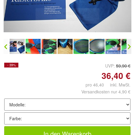
Doppelt antippen zum
vergrößern
- 39%
UVP:
59,90 €
36,40 €
pro 46,40 inkl. MwSt.
Versandkosten nur 4,90 €
In den Warenkorb