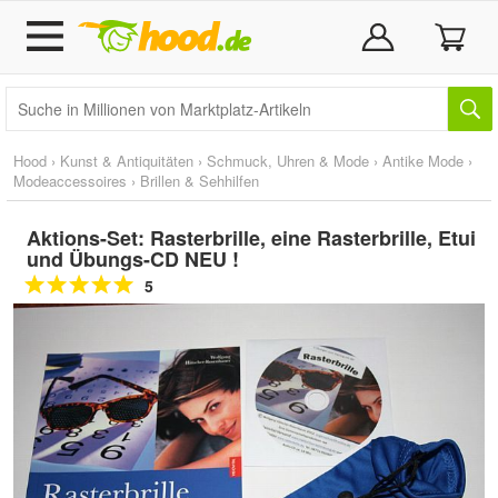
Hood
›
Kunst & Antiquitäten
›
Schmuck, Uhren & Mode
›
Antike Mode
›
Modeaccessoires
›
Brillen & Sehhilfen
Aktions-Set: Rasterbrille, eine Rasterbrille, Etui
und Übungs-CD NEU !
5