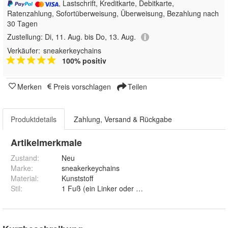
, Lastschrift, Kreditkarte, Debitkarte,
Ratenzahlung, Sofortüberweisung, Überweisung, Bezahlung nach
30 Tagen
Zustellung:
Di, 11. Aug. bis Do, 13. Aug.
Verkäufer:
sneakerkeychains
100% positiv
Merken
Preis vorschlagen
Teilen
Produktdetails
Zahlung, Versand & Rückgabe
Artikelmerkmale
Zustand:
Neu
Marke:
sneakerkeychains
Material
:
Kunststoff
Stil
:
1 Fuß (ein Linker oder 