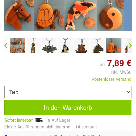
Doppelt antippen zum
vergrößern
7,89 €
ab
inkl. MwSt.
Kostenloser Versand
In den Warenkorb
Sofort lieferbar
9
Auf Lager
Einige Ausführungen nicht lagernd.
14
 verkauft