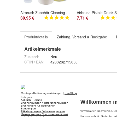
Airbrush Zubehör Cleaning Pot Bürsten Nadeln Reinigungs set Pistole säubern
39,95 €
7,71 €
Produktdetails
Zahlung, Versand & Rückgabe
Artikelmerkmale
Zustand:
Neu
GTIN / EAN:
4260262715050