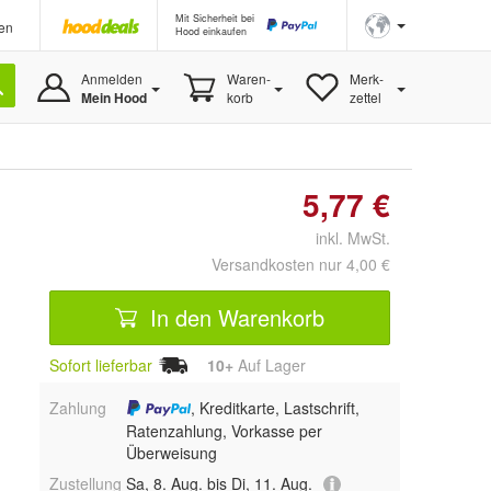
Mit Sicherheit bei
en
Hood einkaufen
Anmelden
Waren-
Merk-
Mein Hood
korb
zettel
5,77 €
inkl. MwSt.
Versandkosten nur 4,00 €
In den Warenkorb
Sofort lieferbar
10+
Auf Lager
Zahlung
, Kreditkarte, Lastschrift,
Ratenzahlung, Vorkasse per
Überweisung
Zustellung
Sa, 8. Aug. bis Di, 11. Aug.