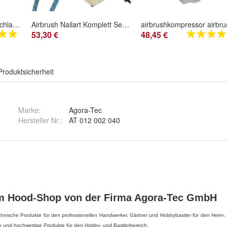
Airbrush Pistole Druck Schlauch Airbrushschlauch Druckluft Luftschlauch Zubehör
Airbrush Nailart Komplett Set Kompressor Airbrushpistole Nageldesign Nail
53,30 €
48,45 €
Produktsicherheit
Marke:
Agora-Tec
Hersteller Nr.:
AT 012 002 040