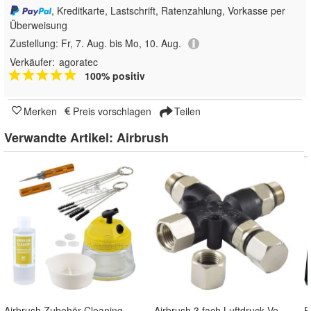
, Kreditkarte, Lastschrift, Ratenzahlung, Vorkasse per
Überweisung
Zustellung:
Fr, 7. Aug. bis Mo, 10. Aug.
Verkäufer:
agoratec
100% positiv
Merken
Preis vorschlagen
Teilen
Verwandte Artikel:
Airbrush
Airbrush Zubehör Cleaning Pot Bürsten Nadeln Reinigungs set Pistole säubern
Airbrush 3 fach Luftdruck Verteiler Adapter Pistole Kompressor Set Zubehör