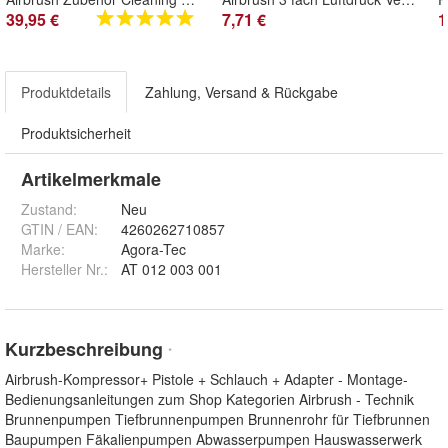
39,95 €
7,71 €
1
Produktdetails
Zahlung, Versand & Rückgabe
Produktsicherheit
Artikelmerkmale
Zustand:
Neu
GTIN / EAN:
4260262710857
Marke:
Agora-Tec
Hersteller Nr.:
AT 012 003 001
Kurzbeschreibung
*
Airbrush-Kompressor+ Pistole + Schlauch + Adapter - Montage-
Bedienungsanleitungen zum Shop Kategorien Airbrush - Technik
Brunnenpumpen Tiefbrunnenpumpen Brunnenrohr für Tiefbrunnen
Baupumpen Fäkalienpumpen Abwasserpumpen Hauswasserwerk