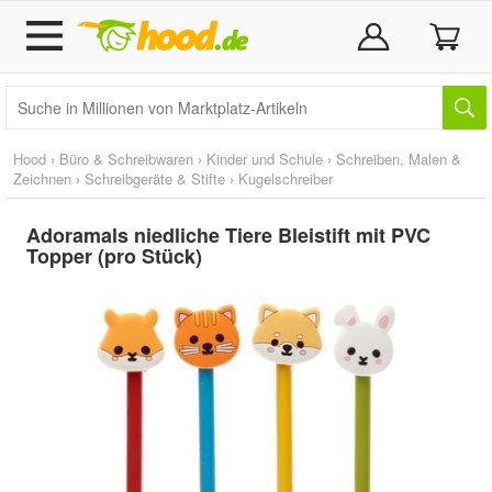
Hood
›
Büro & Schreibwaren
›
Kinder und Schule
›
Schreiben, Malen &
Zeichnen
›
Schreibgeräte & Stifte
›
Kugelschreiber
Adoramals niedliche Tiere Bleistift mit PVC
Topper (pro Stück)