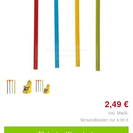
Doppelt antippen zum
vergrößern
2,49 €
inkl. MwSt.
Versandkosten nur 4,90 €