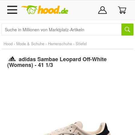
Hood
›
Mode & Schuhe
›
Herrenschuhe
›
Stiefel
adidas Sambae Leopard Off-White
(Womens) - 41 1/3