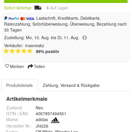
Sofort lieferbar
6
Auf Lager
, Lastschrift, Kreditkarte, Debitkarte,
Ratenzahlung, Sofortüberweisung, Überweisung, Bezahlung nach
30 Tagen
Zustellung:
Mo, 10. Aug. bis Di, 11. Aug.
Verkäufer:
masneakz
99% positiv
Merken
Teilen
Produktdetails
Zahlung, Versand & Rückgabe
Artikelmerkmale
Zustand:
Neu
GTIN / EAN:
4067897494561
Marke:
adidas
Hersteller Nr.:
JI4226
Farbe
:
Off White, Wonder Leopard