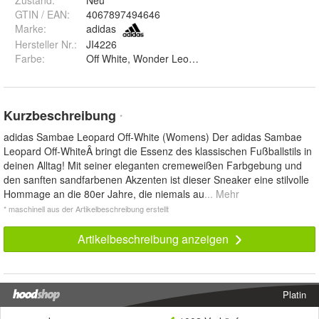
Zustand:
Neu
GTIN / EAN:
4067897494646
Marke:
adidas
Hersteller Nr.:
JI4226
Farbe
:
Off White, Wonder Leopard
Kurzbeschreibung
*
adidas Sambae Leopard Off-White (Womens) Der adidas Sambae
Leopard Off-WhiteÂ bringt die Essenz des klassischen Fußballstils in
deinen Alltag! Mit seiner eleganten cremeweißen Farbgebung und
den sanften sandfarbenen Akzenten ist dieser Sneaker eine stilvolle
Hommage an die 80er Jahre, die niemals au
... Mehr
* maschinell aus der Artikelbeschreibung erstellt
Artikelbeschreibung anzeigen
Platin