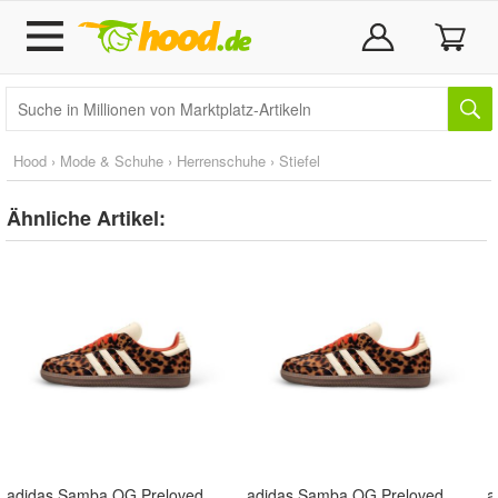
Hood
›
Mode & Schuhe
›
Herrenschuhe
›
Stiefel
Ähnliche Artikel:
adidas Samba OG Preloved Red Leopard - 42
adidas Samba OG Preloved Red Leopard - 38