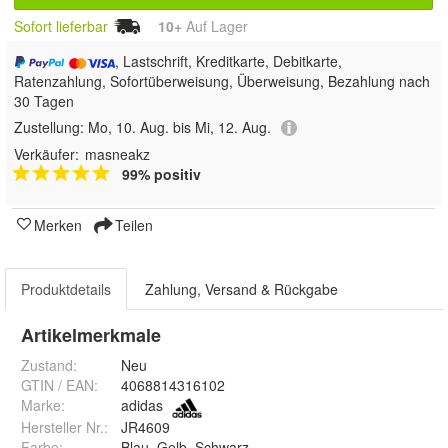
Sofort lieferbar
10+
Auf Lager
, Lastschrift, Kreditkarte, Debitkarte,
Ratenzahlung, Sofortüberweisung, Überweisung, Bezahlung nach
30 Tagen
Zustellung:
Mo, 10. Aug. bis Mi, 12. Aug.
Verkäufer:
masneakz
99% positiv
Merken
Teilen
Produktdetails
Zahlung, Versand & Rückgabe
Artikelmerkmale
Zustand:
Neu
GTIN / EAN:
4068814316102
Marke:
adidas
Hersteller Nr.:
JR4609
Farbe
:
Blau, Gelb, Schwarz, WeiÃ?