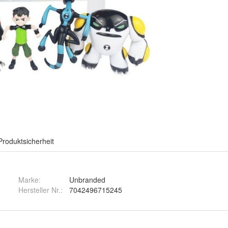
Produktsicherheit
Marke:
Unbranded
Hersteller Nr.:
7042496715245