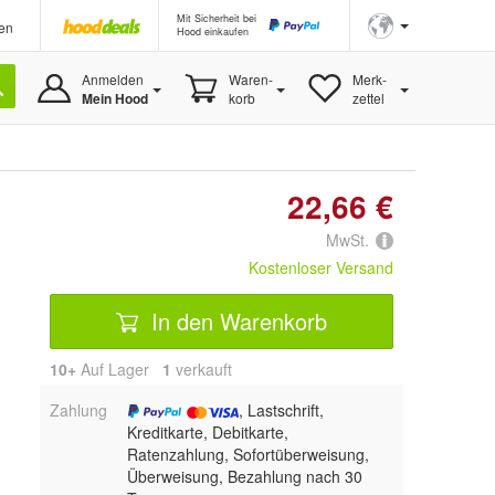
Mit Sicherheit bei
en
Hood einkaufen
Anmelden
Waren-
Merk-
Mein Hood
korb
zettel
22,66 €
MwSt.
Kostenloser Versand
In den Warenkorb
10+
Auf Lager
1
 verkauft
Zahlung
, Lastschrift,
Kreditkarte, Debitkarte,
Ratenzahlung, Sofortüberweisung,
Überweisung, Bezahlung nach 30