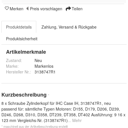
Merken
Preis vorschlagen
Teilen
Produktdetails
Zahlung, Versand & Rückgabe
Produktsicherheit
Artikelmerkmale
Zustand:
Neu
Marke:
Markenlos
Hersteller Nr.:
3138747R1
Kurzbeschreibung
*
8 x Schraube Zylinderkopf für IHC Case IH, 3138747R1, neu
passend für: sämtliche Typen Motoren: D155, D179, D206, D239,
D246, D268, D310, D358, DT239, DT358, DT402 Ausführung: 9 16 x
123 mm Vergleichs-Nr. (3138747R1)
... Mehr
* maschinell aus der Artikelbeschreibung erstellt