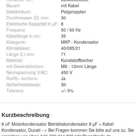
Bauart
:
mit Kabel
Dielektrikum
:
Polypropylen
Durchmesser (D) mm
:
30
Elektrische Kapazität in µF
:
8
Frequenz
:
50 / 60 Hz
Kabellänge in cm
:
35
Kategorie
:
MKP - Kondensator
Klimaklasse
:
40/085/21
Länge (L) mm
:
71
Material
:
Kunststoffbecher
mit Gewindebolzen
:
M8 - 12mm Länge
Nennspannung V/AC
:
450 V
RoHS - konform
:
Ja
Sicherheitsklasse
:
S0
Toleranz
:
+/- 5%
Kurzbeschreibung
*
8 uF Motorkondensator Betriebskondensator 8 µF + Kabel
Kondensator, Ducati --> Bei Fragen kommen Sie bitte auf uns zu. Sie