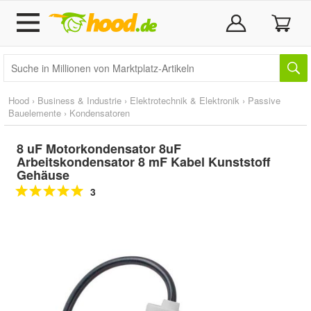
Hood
›
Business & Industrie
›
Elektrotechnik & Elektronik
›
Passive
Bauelemente
›
Kondensatoren
8 uF Motorkondensator 8uF
Arbeitskondensator 8 mF Kabel Kunststoff
Gehäuse
3