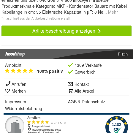
erreichen uns über: 040-209 314 800
info@yes4trade.de
Produktmerkmale Kategorie: MKP - Kondensator Bauart: mit Kabel
Kabellänge in cm: 35 Elektrische Kapazität in µF: 8 Ne
... Mehr
* maschinell aus der Artikelbeschreibung erstellt
Artikelbeschreibung anzeigen
Platin
Arnolicht
4309 Verkäufe
100% positiv
Gewerblich
Anrufen
Kontakt
Merken
Alle Artikel
Impressum
AGB
&
Datenschutz
Widerrufsbelehrung