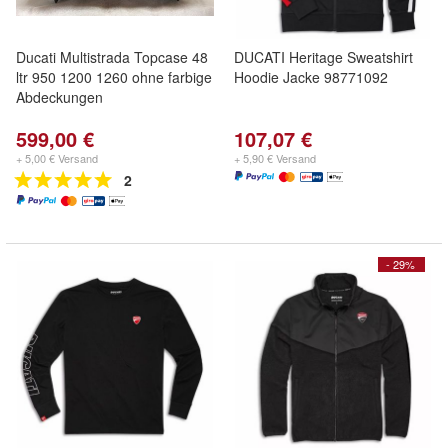
Ducati Multistrada Topcase 48
DUCATI Heritage Sweatshirt
ltr 950 1200 1260 ohne farbige
Hoodie Jacke 98771092
Abdeckungen
599,00 €
107,07 €
+ 5,00 € Versand
+ 5,90 € Versand
2
- 29%