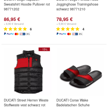
Sweatshirt Hoodie Pullover rot
Jogginghose Trainingshose
98771202
schwarz 98771210
86,95 €
78,95 €
+ 6,90 € Versand
+ 5,90 € Versand
6
4
- 15%
DUCATI Street Herren Weste
DUCATI Corse Wake
Stoffweste vest schwarz rot
Badelatschen Schuhe