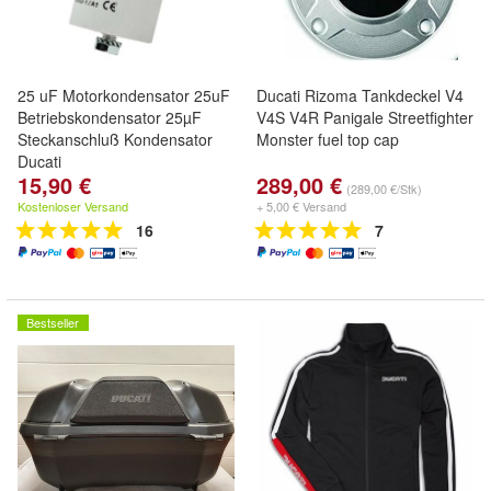
25 uF Motorkondensator 25uF
Ducati Rizoma Tankdeckel V4
Betriebskondensator 25µF
V4S V4R Panigale Streetfighter
Steckanschluß Kondensator
Monster fuel top cap
Ducati
15,90 €
289,00 €
(289,00 €/Stk)
Kostenloser Versand
+ 5,00 € Versand
16
7
Bestseller