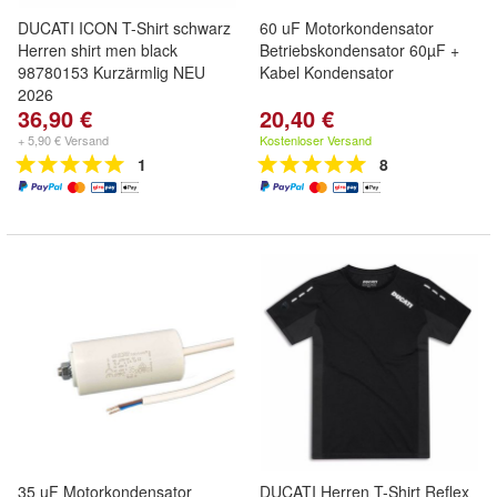
DUCATI ICON T-Shirt schwarz
60 uF Motorkondensator
Herren shirt men black
Betriebskondensator 60µF +
98780153 Kurzärmlig NEU
Kabel Kondensator
2026
36,90 €
20,40 €
+ 5,90 € Versand
Kostenloser Versand
1
8
35 uF Motorkondensator
DUCATI Herren T-Shirt Reflex