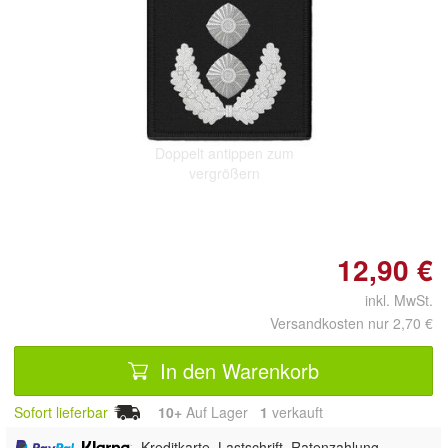
Doppelt antippen zum
vergrößern
12,90 €
inkl. MwSt.
Versandkosten nur 2,70 €
In den Warenkorb
Sofort lieferbar
10+
Auf Lager
1
 verkauft
,
, Kreditkarte, Lastschrift, Ratenzahlung,