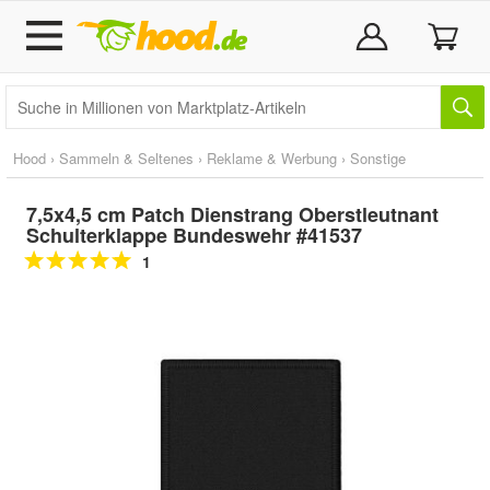
Hood
›
Sammeln & Seltenes
›
Reklame & Werbung
›
Sonstige
7,5x4,5 cm Patch Dienstrang Oberstleutnant
Schulterklappe Bundeswehr #41537
1