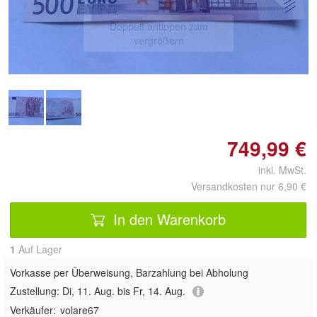
Doppelt antippen zum
vergrößern
749,99 €
inkl. MwSt.
Versandkosten nur 6,90 €
In den Warenkorb
1
Auf Lager
Vorkasse per Überweisung, Barzahlung bei Abholung
Zustellung:
Di, 11. Aug. bis Fr, 14. Aug.
Verkäufer:
volare67