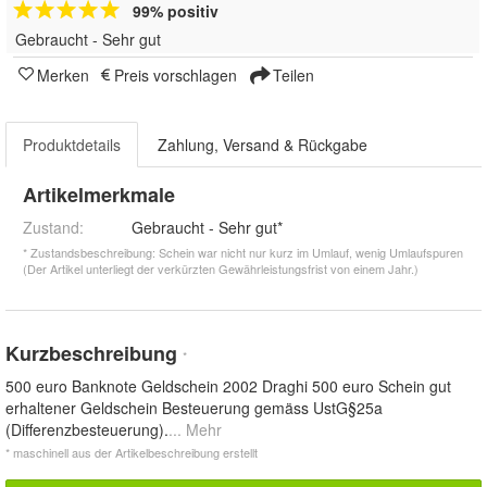
99% positiv
Gebraucht - Sehr gut
Merken
Preis vorschlagen
Teilen
Produktdetails
Zahlung, Versand & Rückgabe
Artikelmerkmale
Zustand:
Gebraucht - Sehr gut*
* Zustandsbeschreibung: Schein war nicht nur kurz im Umlauf, wenig Umlaufspuren
(Der Artikel unterliegt der verkürzten Gewährleistungsfrist von einem Jahr.)
Kurzbeschreibung
*
500 euro Banknote Geldschein 2002 Draghi 500 euro Schein gut
erhaltener Geldschein Besteuerung gemäss UstG§25a
(Differenzbesteuerung).
... Mehr
* maschinell aus der Artikelbeschreibung erstellt