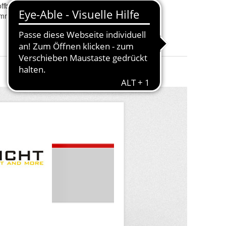
offbecher
Toleranz
:
+/- 5%
2mm