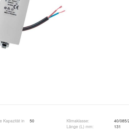
e Kapazität in
50
Klimaklasse
:
40/085/
Länge (L) mm
:
131