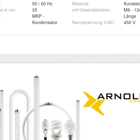
:
50 / 60 Hz
Material
:
Kunstst
e in cm
:
35
mit Gewindebolzen
:
M8 - 1
:
MKP -
Länge
Kondensator
Nennspannung V/AC
:
450 V