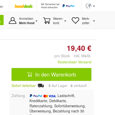
Mit Sicherheit bei
en
Hood einkaufen
Anmelden
Waren-
Merk-
Mein Hood
korb
zettel
19,40 €
pro Stück inkl. MwSt.
Kostenloser Versand
In den Warenkorb
Sofort lieferbar
5
Auf Lager
6
 verkauft
Zahlung
, Lastschrift,
Kreditkarte, Debitkarte,
Ratenzahlung, Sofortüberweisung,
Überweisung, Bezahlung nach 30