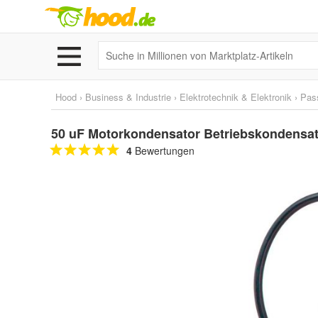
Hood
›
Business & Industrie
›
Elektrotechnik & Elektronik
›
Pas
50 uF Motorkondensator Betriebskondensato
4
Bewertungen