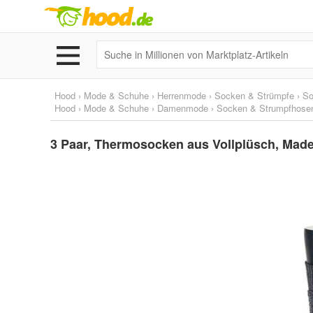
Hood
›
Mode & Schuhe
›
Herrenmode
›
Socken & Strümpfe
›
So
Hood
›
Mode & Schuhe
›
Damenmode
›
Socken & Strumpfhose
3 Paar, Thermosocken aus Vollplüsch, Mad