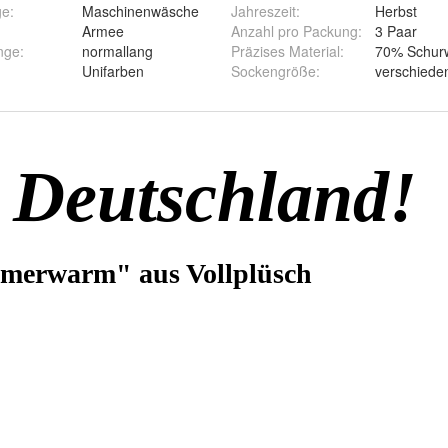
ge
:
Maschinenwäsche
Jahreszeit
:
Herbst
Armee
Anzahl pro Packung
:
3 Paar
nge
:
normallang
Präzises Material
:
70% Schurw
Unifarben
Sockengröße
:
verschiede