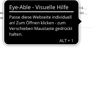
-region
:
Größe
:
35/38, 39/41, 42/44, 45/47 u
olle, 30% Polyamid
Farbe
:
anthrazit, jagdgrün und Blau
ne