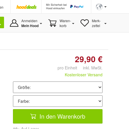
Mit Sicherheit bei
en
Hood einkaufen
Anmelden
Waren-
Merk-
Mein Hood
korb
zettel
29,90 €
pro Einheit inkl. MwSt.
Kostenloser Versand
In den Warenkorb
10+
Auf Lager