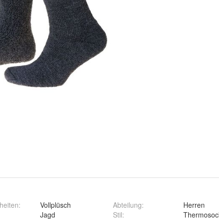
heiten
:
Vollplüsch
Abteilung
:
Herren
Jagd
Stil
:
Thermosoc