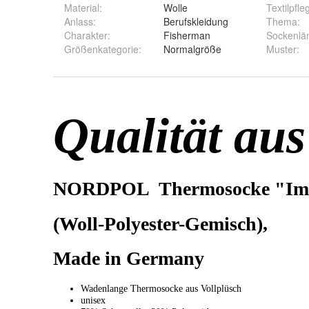
Material
:
Wolle
Textilpfle
Anlass
:
Berufskleidung
Thema
:
Charakter
:
Fisherman
Sockenlä
Größenkategorie
:
Normalgröße
Muster
: