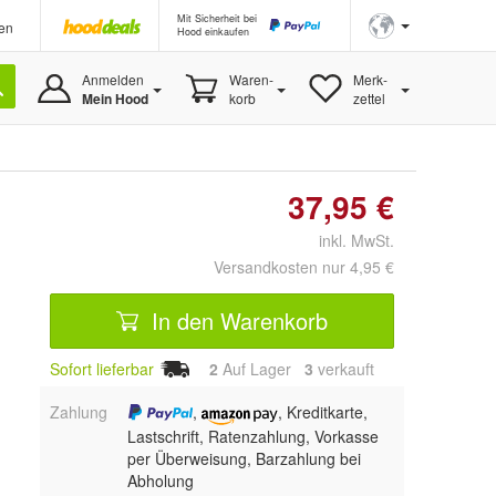
Mit Sicherheit bei
en
Hood einkaufen
Anmelden
Waren-
Merk-
Mein Hood
korb
zettel
37,95 €
inkl. MwSt.
Versandkosten nur 4,95 €
In den Warenkorb
Sofort lieferbar
2
Auf Lager
3
 verkauft
Zahlung
,
, Kreditkarte,
Lastschrift, Ratenzahlung, Vorkasse
per Überweisung, Barzahlung bei
Abholung