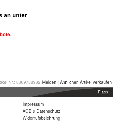
tikel Nr.:
0069788962
Melden
|
Ähnlichen
Artikel verkaufen
Platin
Impressum
AGB
&
Datenschutz
Widerrufsbelehrung