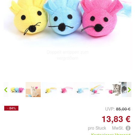
Doppelt antippen zum
vergrößern
- 84%
UVP:
85,00 €
13,83 €
pro Stuck MwSt.