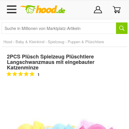
Hood
›
Baby & Kleinkind
›
Spielzeug
›
Puppen & Plüschtiere
2PCS Plüsch Spielzeug Plüschtiere
Langschwanzmaus mit eingebauter
Katzenminze
1