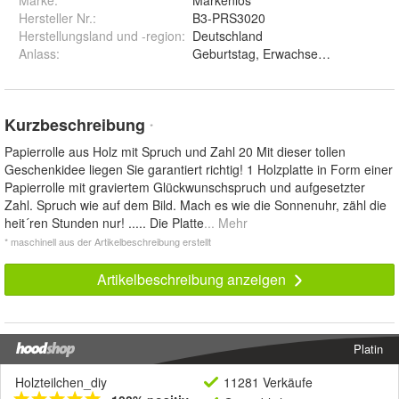
Marke:
Markenlos
Hersteller Nr.:
B3-PRS3020
Herstellungsland und -region
:
Deutschland
Anlass
:
Geburtstag, Erwachsener
Kurzbeschreibung
*
Papierrolle aus Holz mit Spruch und Zahl 20 Mit dieser tollen
Geschenkidee liegen Sie garantiert richtig! 1 Holzplatte in Form einer
Papierrolle mit graviertem Glückwunschspruch und aufgesetzter
Zahl. Spruch wie auf dem Bild. Mach es wie die Sonnenuhr, zähl die
heit´ren Stunden nur! ..... Die Platte
... Mehr
* maschinell aus der Artikelbeschreibung erstellt
Artikelbeschreibung anzeigen
Platin
Holzteilchen_diy
11281 Verkäufe