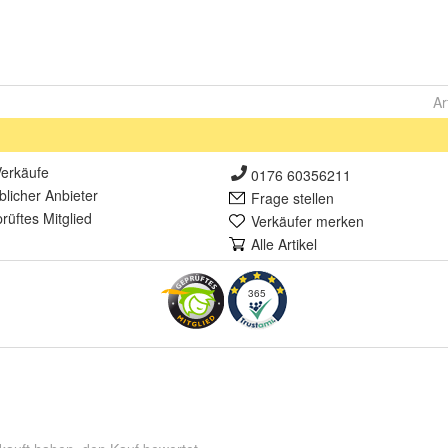
Ar
erkäufe
0176 60356211
lich
er Anbieter
Frage stellen
rüft
es Mitglied
Verkäufer merken
Alle Artikel
365