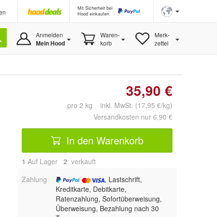
Mit Sicherheit bei
en
Hood einkaufen
Anmelden
Waren-
Merk-
Mein Hood
korb
zettel
35,90 €
pro 2 kg inkl. MwSt. (17,95 €/kg)
Versandkosten nur 6,90 €
In den Warenkorb
1
Auf Lager
2
 verkauft
Zahlung
, Lastschrift,
Kreditkarte, Debitkarte,
Ratenzahlung, Sofortüberweisung,
Überweisung, Bezahlung nach 30