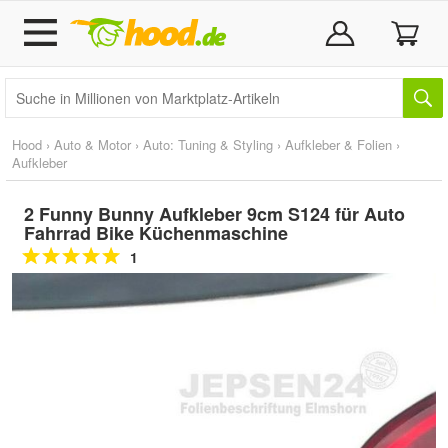
Hood
›
Auto & Motor
›
Auto: Tuning & Styling
›
Aufkleber & Folien
›
Aufkleber
2 Funny Bunny Aufkleber 9cm S124 für Auto
Fahrrad Bike Küchenmaschine
1