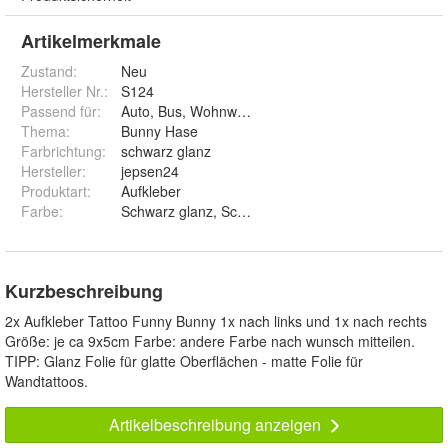
Artikelmerkmale
Zustand:
Neu
Hersteller Nr.:
S124
Passend für
:
Auto, Bus, Wohnwagen, Wand, Fenster, Laptop
Thema
:
Bunny Hase
Farbrichtung
:
schwarz glanz
Hersteller
:
jepsen24
Produktart
:
Aufkleber
Farbe
:
Schwarz glanz, Schwarz matt, Weiß glanz, Weiß matt,
Kurzbeschreibung
2x Aufkleber Tattoo Funny Bunny 1x nach links und 1x nach rechts
Größe: je ca 9x5cm Farbe: andere Farbe nach wunsch mitteilen.
TIPP: Glanz Folie für glatte Oberflächen - matte Folie für
Wandtattoos.
Artikelbeschreibung anzeigen