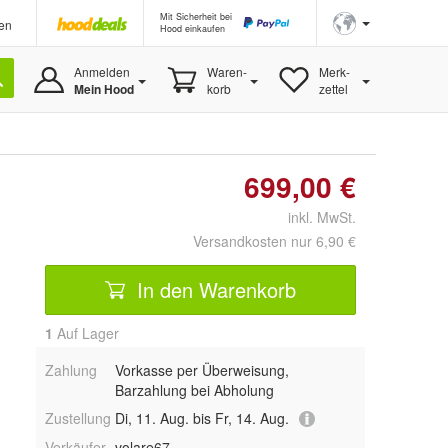
Mit Sicherheit bei
en
Hood einkaufen
Anmelden
Waren-
Merk-
Mein Hood
korb
zettel
699,00 €
inkl. MwSt.
Versandkosten nur 6,90 €
In den Warenkorb
1
Auf Lager
Zahlung
Vorkasse per Überweisung,
Barzahlung bei Abholung
Zustellung
Di, 11. Aug. bis Fr, 14. Aug.
Verkäufer
volare67