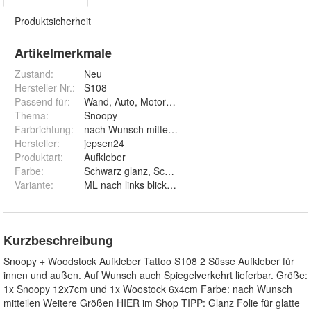
Produktsicherheit
Artikelmerkmale
Zustand:
Neu
Hersteller Nr.:
S108
Passend für
:
Wand, Auto, Motorrad, Briefkasten, Laptop
Thema
:
Snoopy
Farbrichtung
:
nach Wunsch mitteilen
Hersteller
:
jepsen24
Produktart
:
Aufkleber
Farbe
:
Schwarz glanz, Schwarz matt, Weiß glanz, Weiß matt,
Variante
:
ML nach links blickend und MR nach rechts blicke
Kurzbeschreibung
Snoopy + Woodstock Aufkleber Tattoo S108 2 Süsse Aufkleber für
innen und außen. Auf Wunsch auch Spiegelverkehrt lieferbar. Größe:
1x Snoopy 12x7cm und 1x Woostock 6x4cm Farbe: nach Wunsch
mitteilen Weitere Größen HIER im Shop TIPP: Glanz Folie für glatte