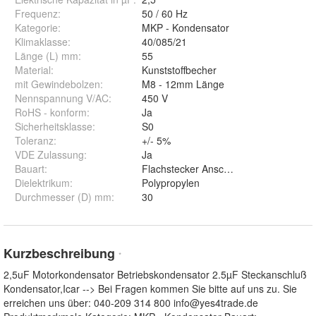
Frequenz
:
50 / 60 Hz
Kategorie
:
MKP - Kondensator
Klimaklasse
:
40/085/21
Länge (L) mm
:
55
Material
:
Kunststoffbecher
mit Gewindebolzen
:
M8 - 12mm Länge
Nennspannung V/AC
:
450 V
RoHS - konform
:
Ja
Sicherheitsklasse
:
S0
Toleranz
:
+/- 5%
VDE Zulassung
:
Ja
Bauart
:
Flachstecker Anschluss 6,3mm
Dielektrikum
:
Polypropylen
Durchmesser (D) mm
:
30
Kurzbeschreibung
*
2,5uF Motorkondensator Betriebskondensator 2.5µF Steckanschluß
Kondensator,Icar --> Bei Fragen kommen Sie bitte auf uns zu. Sie
erreichen uns über: 040-209 314 800
info@yes4trade.de