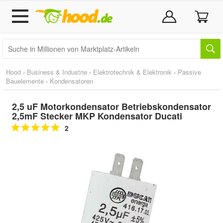
Hood
›
Business & Industrie
›
Elektrotechnik & Elektronik
›
Passive
Bauelemente
›
Kondensatoren
2,5 uF Motorkondensator Betriebskondensator
2,5mF Stecker MKP Kondensator Ducati
2