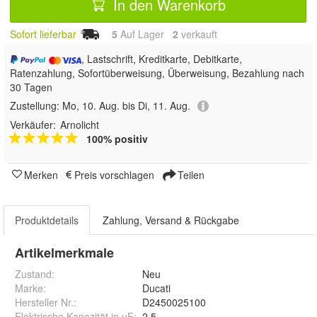
In den Warenkorb
Sofort lieferbar
5
Auf Lager
2
 verkauft
, Lastschrift, Kreditkarte, Debitkarte,
Ratenzahlung, Sofortüberweisung, Überweisung, Bezahlung nach
30 Tagen
Zustellung:
Mo, 10. Aug. bis Di, 11. Aug.
Verkäufer:
Arnolicht
100% positiv
Merken
Preis vorschlagen
Teilen
Produktdetails
Zahlung, Versand & Rückgabe
Artikelmerkmale
Zustand:
Neu
Marke:
Ducati
Hersteller Nr.:
D2450025100
Elektrische Kapazität in µF
:
2,5