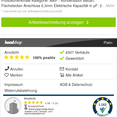
Produktmerkmale Kategorie: MKP - Kondensator Bauart:
Flachstecker Anschluss 6,3mm Elektrische Kapazität in µF: 2
... Mehr
* maschinell aus der Artikelbeschreibung erstellt
Artikelbeschreibung anzeigen
Platin
Arnolicht
4307 Verkäufe
100% positiv
Gewerblich
Anrufen
Kontakt
Merken
Alle Artikel
Impressum
AGB
&
Datenschutz
Widerrufsbelehrung