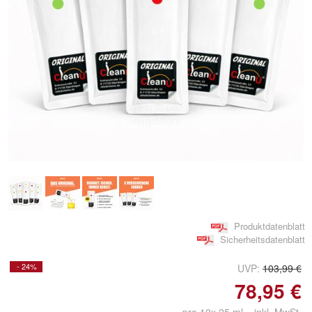
Doppelt antippen zum
vergrößern
Produktdatenblatt
Sicherheitsdatenblatt
- 24%
UVP:
103,99 €
78,95 €