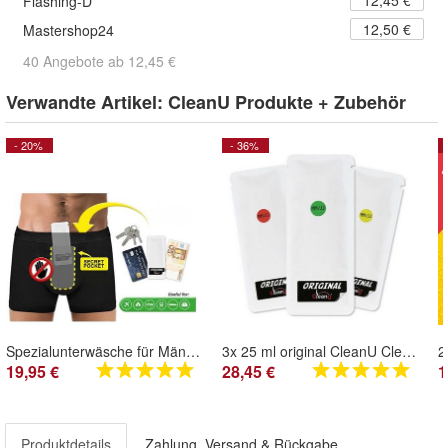
Flashing-D
12,50 €
Mastershop24
40 Angebote ab 12,45 €
Verwandte Artikel:
CleanU Produkte + Zubehör
- 20%
- 36%
Spezialunterwäsche für Männer Original CleanU
3x 25 ml original CleanU Clean Urin synthetischer fake Urin * * Topseller * *
19,95 €
28,45 €
1
Produktdetails
Zahlung, Versand & Rückgabe