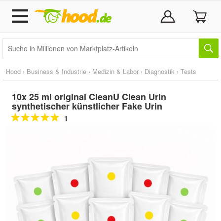
Hood
›
Business & Industrie
›
Medizin & Labor
›
Diagnostik
›
Tests
10x 25 ml original CleanU Clean Urin
synthetischer künstlicher Fake Urin
1