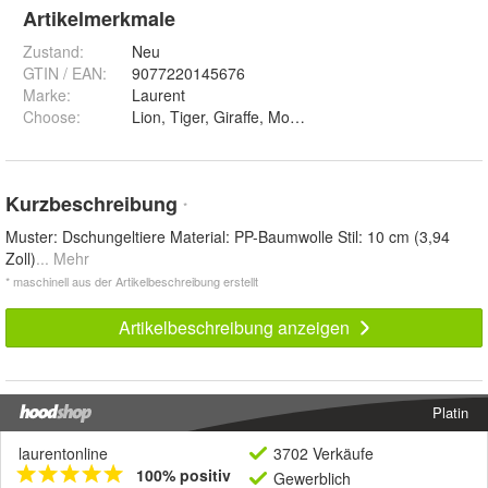
Artikelmerkmale
Zustand:
Neu
GTIN / EAN:
9077220145676
Marke:
Laurent
Choose
:
Lion, Tiger, Giraffe, Monkey, Elephant und Leopard
Kurzbeschreibung
*
Muster: Dschungeltiere Material: PP-Baumwolle Stil: 10 cm (3,94
Zoll)
... Mehr
* maschinell aus der Artikelbeschreibung erstellt
Artikelbeschreibung anzeigen
Platin
laurentonline
3702 Verkäufe
100% positiv
Gewerblich