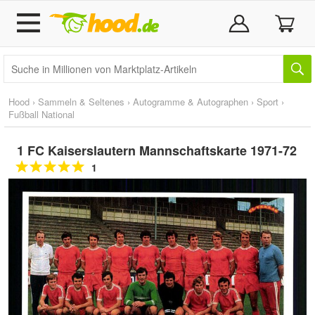
Hood
›
Sammeln & Seltenes
›
Autogramme & Autographen
›
Sport
›
Fußball National
1 FC Kaiserslautern Mannschaftskarte 1971-72
1