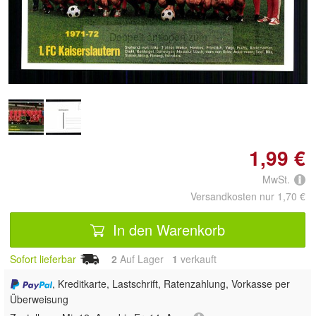
Doppelt antippen zum
vergrößern
1,99 €
MwSt.
Versandkosten nur 1,70 €
In den Warenkorb
Sofort lieferbar
2
Auf Lager
1
 verkauft
, Kreditkarte, Lastschrift, Ratenzahlung, Vorkasse per
Überweisung