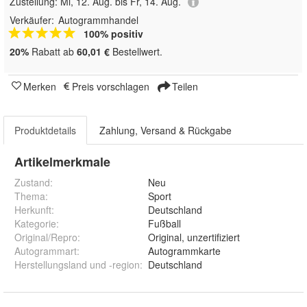
Zustellung:
Mi, 12. Aug. bis Fr, 14. Aug.
Verkäufer:
Autogrammhandel
100% positiv
20%
Rabatt ab
60,01 €
Bestellwert.
Merken
Preis vorschlagen
Teilen
Produktdetails
Zahlung, Versand & Rückgabe
Artikelmerkmale
Zustand:
Neu
Thema
:
Sport
Herkunft
:
Deutschland
Kategorie
:
Fußball
Original/Repro
:
Original, unzertifiziert
Autogrammart
:
Autogrammkarte
Herstellungsland und -region
:
Deutschland