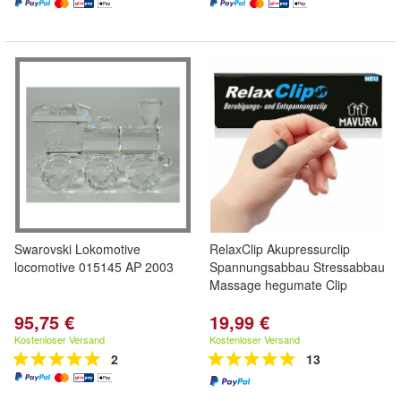
Swarovski Lokomotive
RelaxClip Akupressurclip
locomotive 015145 AP 2003
Spannungsabbau Stressabbau
Massage hegumate Clip
95,75 €
19,99 €
Kostenloser Versand
Kostenloser Versand
2
13