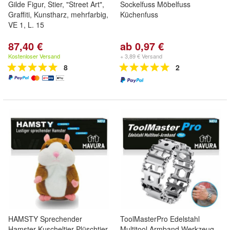
Gilde Figur, Stier, "Street Art",
Sockelfuss Möbelfuss
Graffiti, Kunstharz, mehrfarbig,
Küchenfuss
VE 1, L. 15
87,40 €
ab 0,97 €
Kostenloser Versand
+ 3,89 € Versand
8
2
HAMSTY Sprechender
ToolMasterPro Edelstahl
Hamster Kuscheltier Plüschtier
Multitool Armband Werkzeug