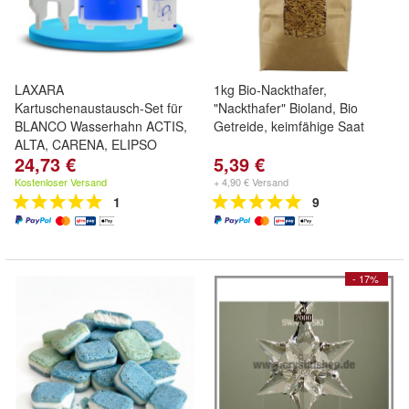
LAXARA
1kg Bio-Nackthafer,
Kartuschenaustausch-Set für
"Nackthafer" Bioland, Bio
BLANCO Wasserhahn ACTIS,
Getreide, keimfähige Saat
ALTA, CARENA, ELIPSO
24,73 €
5,39 €
Kostenloser Versand
+ 4,90 € Versand
1
9
- 17%