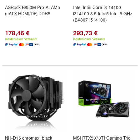
ASRock B850M Pro-A, AM5
Intel Intel Core i3-14100
mATX HDMI/DP, DDR5
i314100 3 5 Intel5 Intel 5 GHz
(BX8071514100)
178,46 €
293,73 €
Kostenloser Versand
Kostenloser Versand
NH-D15 chromax. black
MSI RTX5070TI Gaming Trio