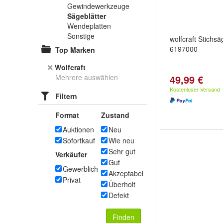
Gewindewerkzeuge
Sägeblätter
Wendeplatten
Sonstige
wolfcraft Stichsä
6197000
Top Marken
Wolfcraft
Mehrere auswählen
49,99 €
Kostenloser Versand
Filtern
Format
Zustand
Auktionen
Neu
Sofortkauf
Wie neu
Sehr gut
Verkäufer
Gut
Gewerblich
Akzeptabel
Privat
Überholt
Defekt
Finden