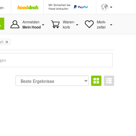
Mit Sicherheit bei
en
Hood einkaufen
Anmelden
Waren-
Merk-
Mein Hood
korb
zettel
aft
igen