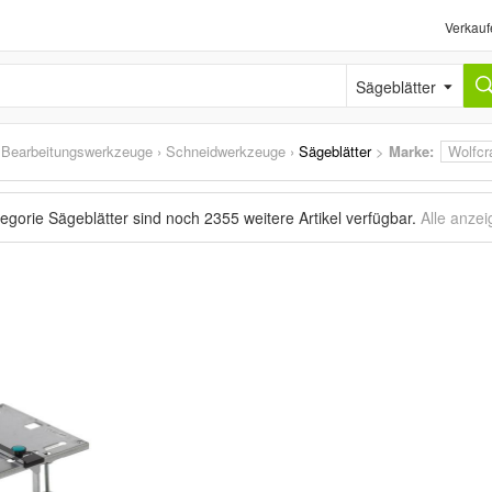
Verkauf
Sägeblätter
›
Bearbeitungswerkzeuge
›
Schneidwerkzeuge
›
Sägeblätter
>
Marke
:
Wolfcr
tegorie Sägeblätter sind noch
2355 weitere Artikel
verfügbar.
Alle anze