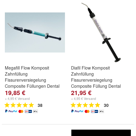
Megafill Flow Komposit
Diafil Flow Komposit
Zahnfüllung
Zahnfüllung
Fissurenversiegelung
Fissurenversiegelung
Composite Füllungen Dental
Composite Füllung Dental
19,85 €
21,95 €
Hybrid
+ 4,95 € Versand
+ 4,95 € Versand
38
30