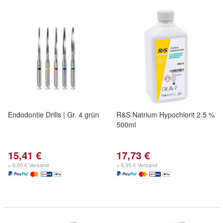
Endodontie Drills | Gr. 4 grün
R&S Natrium Hypochlorit 2.5 %
500ml
15,41 €
17,73 €
+ 6,95 € Versand
+ 6,95 € Versand