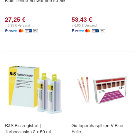
Blutstillende Schwämme 50 Stk
27,25 €
53,43 €
+ 6,95 € Versand
+ 6,95 € Versand
R&S Bissregistrat |
Guttaperchaspitzen V-Blue
Turbocclusion 2 x 50 ml
Feile