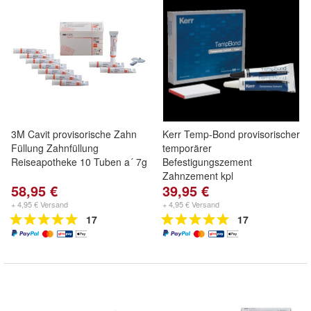
3M Cavit provisorische Zahn
Kerr Temp-Bond provisorischer
Füllung Zahnfüllung
temporärer
Reiseapotheke 10 Tuben a´ 7g
Befestigungszement
Zahnzement kpl
58,95 €
39,95 €
+ 4,95 € Versand
+ 4,95 € Versand
17
17