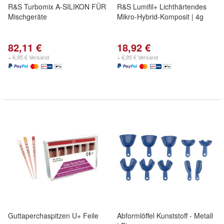
R&S Turbomix A-SILIKON FÜR
R&S Lumifil+ Lichthärtendes
Mischgeräte
Mikro-Hybrid-Komposit | 4g
82,11 €
18,92 €
+ 6,95 € Versand
+ 6,95 € Versand
Guttaperchaspitzen U+ Feile
Abformlöffel Kunststoff - Metall