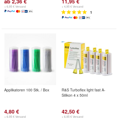
ab 2,36 €
11,95 €
+ 6,95 € Versand
+ 4,95 € Versand
1
Applikatoren 100 Stk. / Box
R&S Turboflex light fast A-
Silikon 4 x 50ml
4,80 €
42,50 €
+ 6,95 € Versand
+ 6,95 € Versand