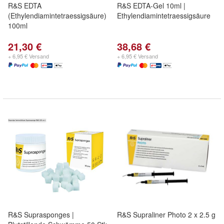
R&S EDTA
R&S EDTA-Gel 10ml |
(Ethylendiamintetraessigsäure)
Ethylendiamintetraessigsäure
100ml
21,30 €
38,68 €
+ 6,95 € Versand
+ 6,95 € Versand
R&S Suprasponges |
R&S Supraliner Photo 2 x 2.5 g