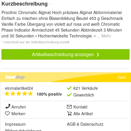
Kurzbeschreibung
*
Proclinic Chromatic Alginat Hoch präzises Alginat Abformmaterial
Einfach zu mischen ohne Blasenbildung Beutel 453 g Geschmack
Vanille Farbe Übergang von violett auf rosa und weiß Chromatic
Phase Indicator Anmischzeit 45 Sekunden Abbindezeit 3 Minuten
und 30 Sekunden • Hochentwickelte Technologie. •
... Mehr
* maschinell aus der Artikelbeschreibung erstellt
Artikelbeschreibung anzeigen
Gold
einmalartikel24
621 Verkäufe
100% positiv
Gewerblich
Anrufen
Kontakt
Merken
Alle Artikel
Impressum
AGB
&
Datenschutz
Widerrufsbelehrung