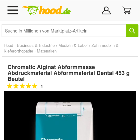
Hood
›
Business & Industrie
›
Medizin & Labor
›
Zahnmedizin &
Kieferorthopädie
›
Materialien
Chromatic Alginat Abformmasse
Abdruckmaterial Abformmaterial Dental 453 g
Beutel
1