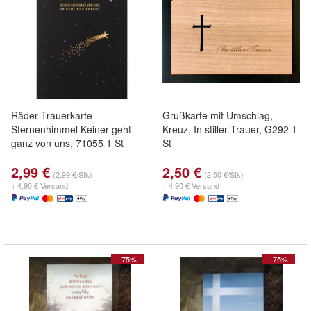
Räder Trauerkarte
Grußkarte mit Umschlag,
Sternenhimmel Keiner geht
Kreuz, In stiller Trauer, G292 1
ganz von uns, 71055 1 St
St
2,99 €
2,50 €
(2,99 €/Stk)
(2,50 €/Stk)
+ 4,90 € Versand
+ 4,90 € Versand
- 75%
- 75%