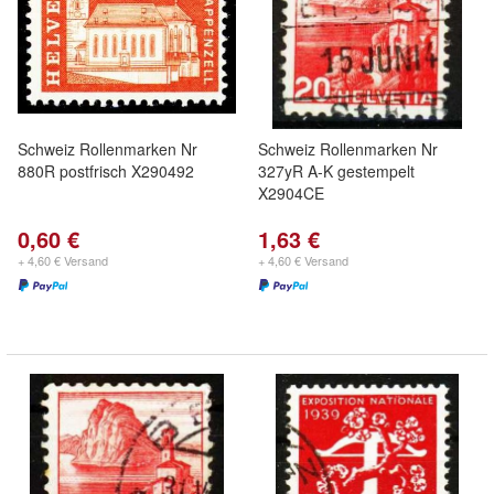
Schweiz Rollenmarken Nr
Schweiz Rollenmarken Nr
880R postfrisch X290492
327yR A-K gestempelt
X2904CE
0,60 €
1,63 €
+ 4,60 € Versand
+ 4,60 € Versand