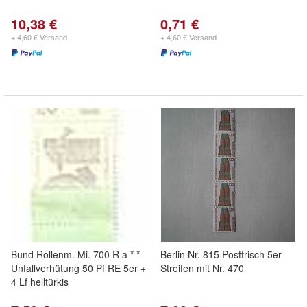
10,38 €
0,71 €
+ 4,60 € Versand
+ 4,60 € Versand
Bund Rollenm. Mi. 700 R a * *
Berlin Nr. 815 Postfrisch 5er
Unfallverhütung 50 Pf RE 5er +
Streifen mit Nr. 470
4 Lf helltürkis