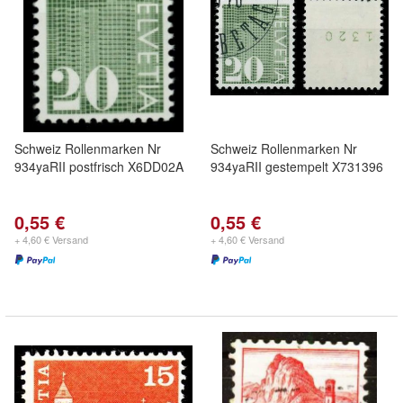
Schweiz Rollenmarken Nr
Schweiz Rollenmarken Nr
934yaRII postfrisch X6DD02A
934yaRII gestempelt X731396
0,55 €
0,55 €
+ 4,60 € Versand
+ 4,60 € Versand