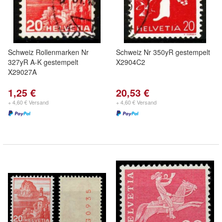
Schweiz Rollenmarken Nr
Schweiz Nr 350yR gestempelt
327yR A-K gestempelt
X2904C2
X29027A
1,25 €
20,53 €
+ 4,60 € Versand
+ 4,60 € Versand