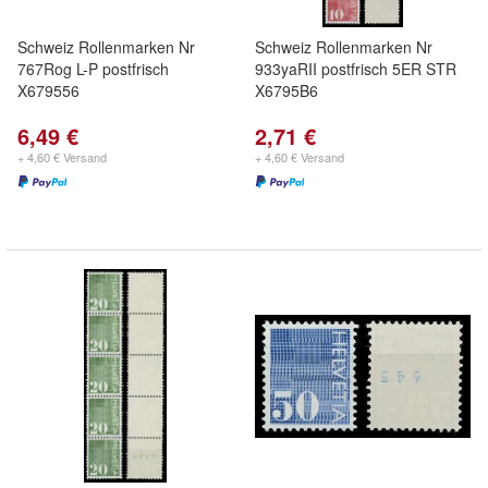
Schweiz Rollenmarken Nr
Schweiz Rollenmarken Nr
767Rog L-P postfrisch
933yaRII postfrisch 5ER STR
X679556
X6795B6
6,49 €
2,71 €
+ 4,60 € Versand
+ 4,60 € Versand