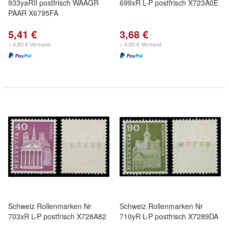
933yaRII postfrisch WAAGR
699xR L-P postfrisch X723A0E
PAAR X6795FA
5,41 €
3,68 €
+ 4,60 € Versand
+ 4,60 € Versand
Schweiz Rollenmarken Nr
Schweiz Rollenmarken Nr
703xR L-P postfrisch X728A82
710yR L-P postfrisch X7289DA