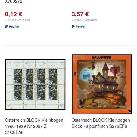
X700272
0,12 €
3,57 €
+ 4,60 € Versand
+ 5,00 € Versand
Österreich BLOCK Kleinbogen
Österreich BLOCK Kleinbogen
1990-1999 Nr 2097 Z
Block 78 postfrisch S272EF6
S1C8EA6