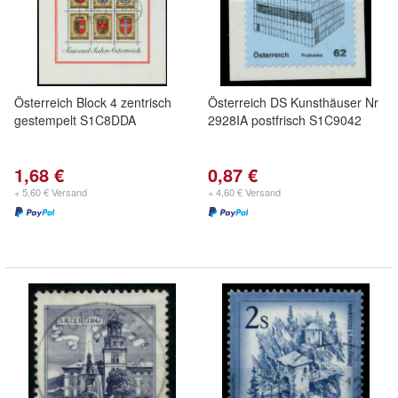
Österreich Block 4 zentrisch
Österreich DS Kunsthäuser Nr
gestempelt S1C8DDA
2928IA postfrisch S1C9042
1,68 €
0,87 €
+ 5,60 € Versand
+ 4,60 € Versand