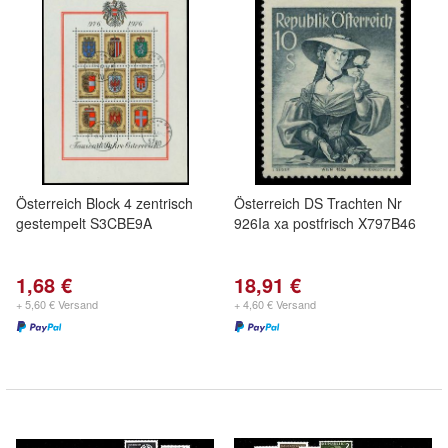
Österreich Block 4 zentrisch
Österreich DS Trachten Nr
gestempelt S3CBE9A
926Ia xa postfrisch X797B46
1,68 €
18,91 €
+ 5,60 € Versand
+ 4,60 € Versand