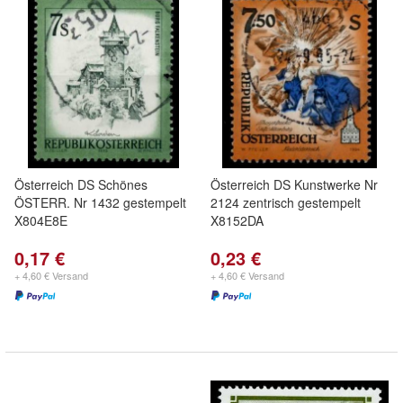
Österreich DS Schönes
Österreich DS Kunstwerke Nr
ÖSTERR. Nr 1432 gestempelt
2124 zentrisch gestempelt
X804E8E
X8152DA
0,17 €
0,23 €
+ 4,60 € Versand
+ 4,60 € Versand