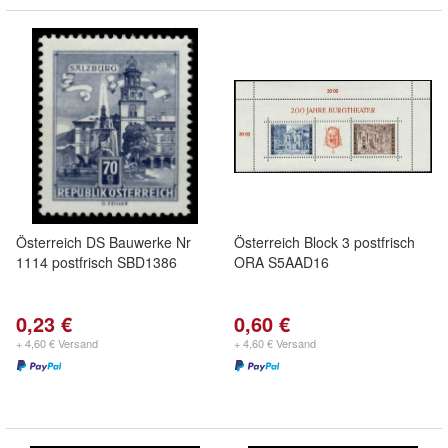
Österreich DS Bauwerke Nr
Österreich Block 3 postfrisch
1114 postfrisch SBD1386
ORA S5AAD16
0,23 €
0,60 €
+ 4,60 € Versand
+ 4,60 € Versand