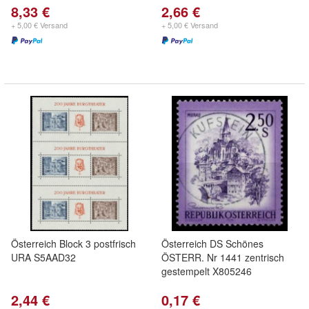
8,33 €
2,66 €
+ 5,00 € Versand
+ 5,00 € Versand
Österreich Block 3 postfrisch
Österreich DS Schönes
URA S5AAD32
ÖSTERR. Nr 1441 zentrisch
gestempelt X805246
2,44 €
0,17 €