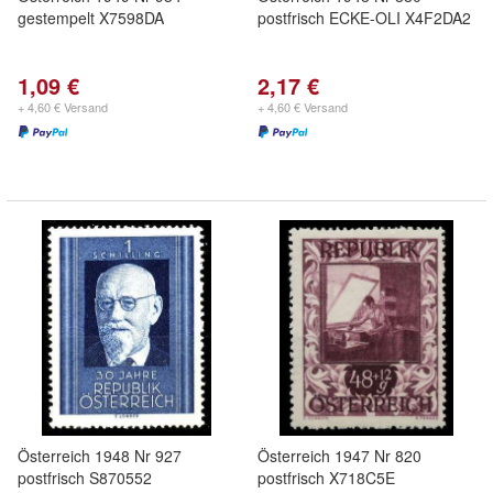
gestempelt X7598DA
postfrisch ECKE-OLI X4F2DA2
1,09 €
2,17 €
+ 4,60 € Versand
+ 4,60 € Versand
Österreich 1948 Nr 927
Österreich 1947 Nr 820
postfrisch S870552
postfrisch X718C5E