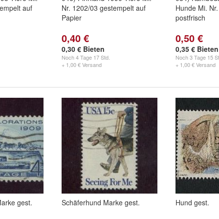
empelt auf
Nr. 1202/03 gestempelt auf
Hunde Mi. Nr.
Papier
postfrisch
0,40 €
0,50 €
0,30 € Bieten
0,35 € Bieten
Noch
4 Tage 17 Std.
Noch
3 Tage 15 St
+ 1,00 € Versand
+ 1,00 € Versand
arke gest.
Schäferhund Marke gest.
Hund gest.