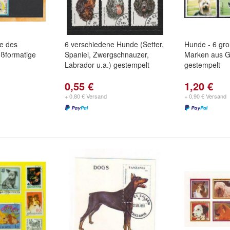
e des
6 verschiedene Hunde (Setter,
Hunde - 6 gro
ßformatige
Spaniel, Zwergschnauzer,
Marken aus G
Labrador u.a.) gestempelt
gestempelt
0,55 €
1,20 €
+ 0,80 € Versand
+ 0,90 € Versand