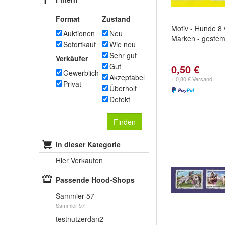
Format
Zustand
Motiv - Hunde 8
Auktionen
Neu
Marken - gestem
Sofortkauf
Wie neu
Sehr gut
Verkäufer
Gut
0,50 €
Gewerblich
Akzeptabel
+ 0,80 € Versand
Privat
Überholt
Defekt
Finden
In dieser Kategorie
Hier Verkaufen
Passende Hood-Shops
Sammler 57
Sammler 57
testnutzerdan2