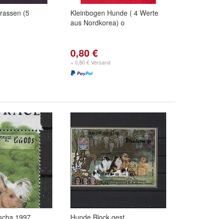
rassen (5
Kleinbogen Hunde ( 4 Werte
)
aus Nordkorea) o
0,80 €
+ 0,80 € Versand
scha 1997
Hunde Block gest.