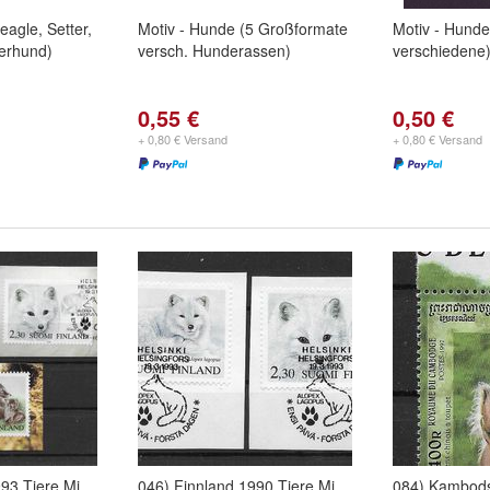
eagle, Setter,
Motiv - Hunde (5 Großformate
Motiv - Hunde
erhund)
versch. Hunderassen)
verschiedene
0,55 €
0,50 €
+ 0,80 € Versand
+ 0,80 € Versand
93 Tiere Mi.
046) Finnland 1990 Tiere Mi.
084) Kambod