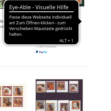
ßformatige
2x Viererblocks Hunde
uine-Bissau
0,50 €
+ 0,80 € Versand