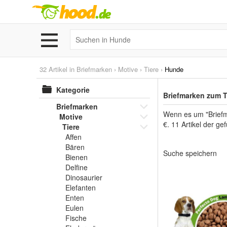
32 Artikel in
Briefmarken
›
Motive
›
Tiere
›
Hunde
Kategorie
Briefmarken zum 
Briefmarken
Wenn es um "Briefma
Motive
€. 11 Artikel der g
Tiere
Affen
Bären
Suche speichern
Bienen
Delfine
Dinosaurier
Elefanten
Enten
Eulen
Fische