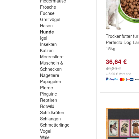
Fledermäuse
Frösche
Füchse
Greifvögel
Hasen
Hunde
Trockenfutter fü
Igel
Perfecto Dog L
Insekten
15kg
Katzen
Meerestiere
36,64 €
Muscheln &
40,30 €
Schnecken
+ 5,90 € Versand
Nagetiere
Papageien
Pferde
Pinguine
Reptilien
Rotwild
Schildkröten
Schlangen
Schmetterlinge
Vögel
Wale