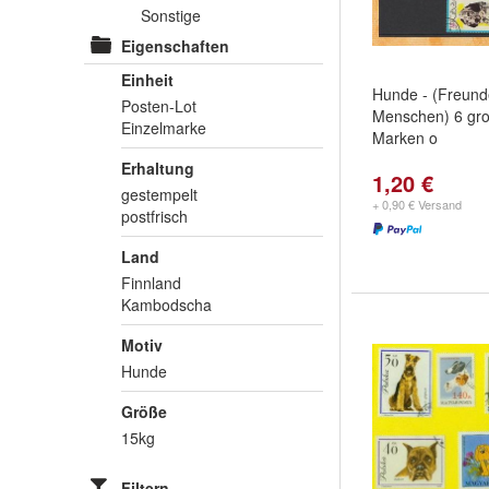
Sonstige
Eigenschaften
Einheit
Hunde - (Freund
Posten-Lot
Menschen) 6 gro
Einzelmarke
Marken o
Erhaltung
1,20 €
gestempelt
+ 0,90 € Versand
postfrisch
Land
Finnland
Kambodscha
Motiv
Hunde
Größe
15kg
Filtern