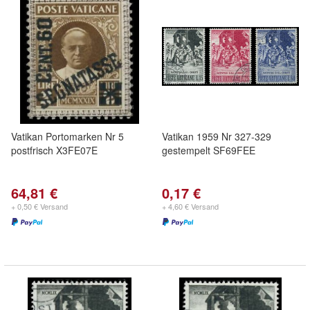
Vatikan Portomarken Nr 5
Vatikan 1959 Nr 327-329
postfrisch X3FE07E
gestempelt SF69FEE
64,81 €
0,17 €
+ 0,50 € Versand
+ 4,60 € Versand