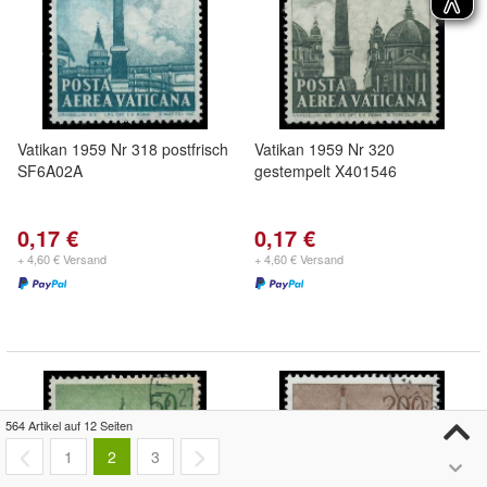
Vatikan 1959 Nr 318 postfrisch
Vatikan 1959 Nr 320
SF6A02A
gestempelt X401546
0,17 €
0,17 €
+ 4,60 € Versand
+ 4,60 € Versand
564 Artikel auf 12 Seiten
1
2
3