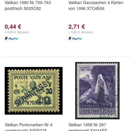
Vatikan 1980 Nr 759-763
Vatikan Ganzsachen 4 Karten
postfrisch S025C82
von 1996 X7C4E66
0,44 €
2,71 €
+ 4,60 € Versand
+ 5,60 € Versand
Vatikan Portomarken Nr 4
Vatikan 1958 Nr 287
ungebraucht X3FE07A
gestempelt X4016FE