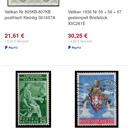
Vatikan Nr 805KB-807KB
Vatikan 1936 Nr 55 + 56 + 57
postfrisch Kleinbg S01657A
gestempelt Briefstück
X3C261E
21,61 €
30,25 €
+ 5,00 € Versand
+ 4,60 € Versand