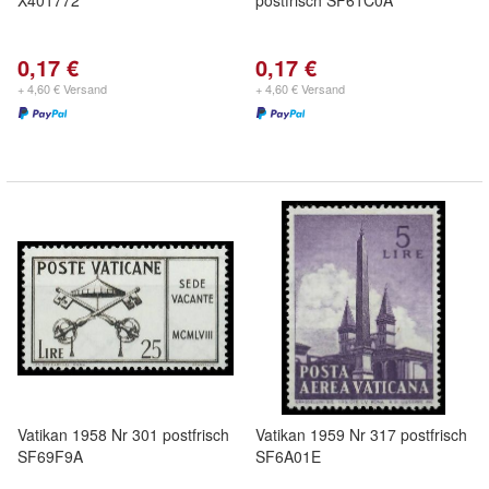
X401772
postfrisch SF61C0A
0,17 €
0,17 €
+ 4,60 € Versand
+ 4,60 € Versand
Vatikan 1958 Nr 301 postfrisch
Vatikan 1959 Nr 317 postfrisch
SF69F9A
SF6A01E