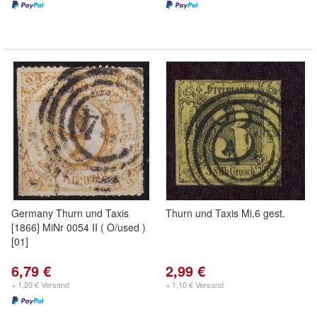
Germany Thurn und Taxis
Thurn und Taxis Mi.6 gest.
[1866] MiNr 0054 II ( O/used )
[01]
6,79 €
2,99 €
+ 1,20 € Versand
+ 1,10 € Versand