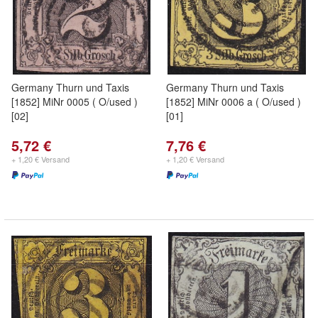
Germany Thurn und Taxis
Germany Thurn und Taxis
[1852] MiNr 0005 ( O/used )
[1852] MiNr 0006 a ( O/used )
[02]
[01]
5,72 €
7,76 €
+ 1,20 € Versand
+ 1,20 € Versand