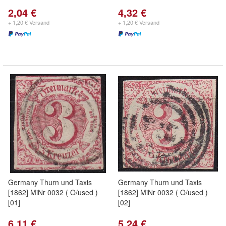
2,04 €
4,32 €
+ 1,20 € Versand
+ 1,20 € Versand
Germany Thurn und Taxis
Germany Thurn und Taxis
[1862] MiNr 0032 ( O/used )
[1862] MiNr 0032 ( O/used )
[01]
[02]
6,11 €
5,24 €