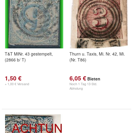
T&T MiNr. 43 gestempelt,
Thurn u. Taxis, Mi. Nr. 42, Mi.
(2866 b/ T)
(Nr. T86)
1,50 €
6,05 €
Bieten
+ 1,00 € Versand
Noch
1 Tag 13 Std.
Abholung