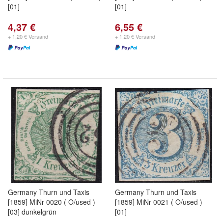
[01]
[01]
4,37 €
6,55 €
+ 1,20 € Versand
+ 1,20 € Versand
Germany Thurn und Taxis
Germany Thurn und Taxis
[1859] MiNr 0020 ( O/used )
[1859] MiNr 0021 ( O/used )
[03] dunkelgrün
[01]