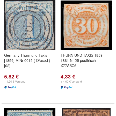
Germany Thurn und Taxis
THURN UND TAXIS 1859-
[1859] MiNr 0015 ( O/used )
1861 Nr 25 postfrisch
[02]
X77ABC6
5,82 €
4,33 €
+ 1,20 € Versand
+ 4,60 € Versand