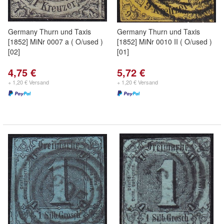
Germany Thurn und Taxis
Germany Thurn und Taxis
[1852] MiNr 0007 a ( O/used )
[1852] MiNr 0010 II ( O/used )
[02]
[01]
4,75 €
5,72 €
+ 1,20 € Versand
+ 1,20 € Versand