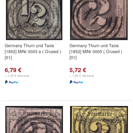
Germany Thurn und Taxis
Germany Thurn und Taxis
[1852] MiNr 0003 a ( O/used )
[1852] MiNr 0005 ( O/used )
[01]
[01]
6,79 €
5,72 €
+ 1,20 € Versand
+ 1,20 € Versand