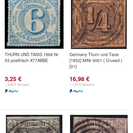
THURN UND TAXIS 1866 Nr
Germany Thurn und Taxis
53 postfrisch X77ABBE
[1852] MiNr 0001 ( O/used )
[01]
3,25 €
16,98 €
+ 4,60 € Versand
+ 1,20 € Versand