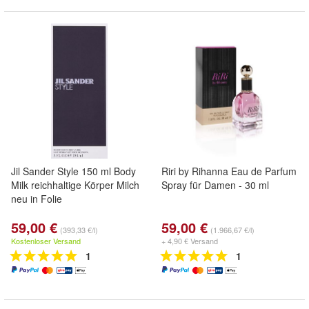
Jil Sander Style 150 ml Body
Riri by Rihanna Eau de Parfum
Milk reichhaltige Körper Milch
Spray für Damen - 30 ml
neu in Folie
59,00 €
59,00 €
(393,33 €/l)
(1.966,67 €/l)
Kostenloser Versand
+ 4,90 € Versand
1
1