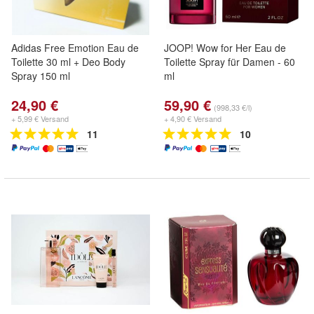
Adidas Free Emotion Eau de
JOOP! Wow for Her Eau de
Toilette 30 ml + Deo Body
Toilette Spray für Damen - 60
Spray 150 ml
ml
24,90 €
59,90 €
(998,33 €/l)
+ 5,99 € Versand
+ 4,90 € Versand
11
10