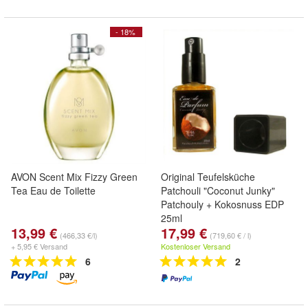
- 18%
AVON Scent Mix Fizzy Green
Original Teufelsküche
Tea Eau de Toilette
Patchouli "Coconut Junky"
Patchouly + Kokosnuss EDP
25ml
13,99 €
17,99 €
(466,33 €/l)
(719,60 € / l)
+ 5,95 € Versand
Kostenloser Versand
6
2