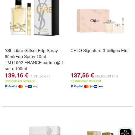
YSL Libre Giftset Edp Spray
CHLO Signature 3-teiliges Etui
90ml/Edp Spray 10ml
TM11002 FRANCE carton @ 1
set x 100ml
139,16 €
137,56 €
(1.391,60 € / l)
(45.853,33 € / l)
Kostenloser Versand
Kostenloser Versand