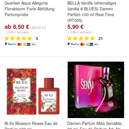
Guerlain Aqua Allegoria
BELLA Vanilla (ehemaliges
Florabloom Forte Abfüllung
Vanilla & BLUES) Damen
Parfumprobe
Parfüm 100 ml Real Time
(RT005)
ab 8,50 €
5,90 €
(425,00 €/l)
+ 3,90 € Versand
+ 5,90 € Versand
3
21
Bi-Es Blossom Roses Eau de
Damen-Parfum Miss Sensible,