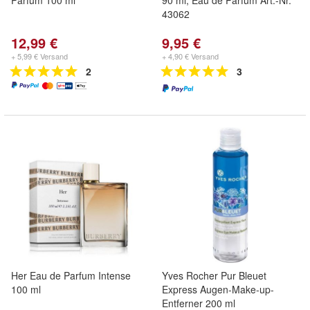
Parfum 100 ml
90 ml, Eau de Parfum Art.-Nr.
43062
12,99 €
9,95 €
+ 5,99 € Versand
+ 4,90 € Versand
2
3
Her Eau de Parfum Intense
Yves Rocher Pur Bleuet
100 ml
Express Augen-Make-up-
Entferner 200 ml