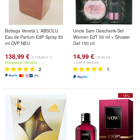
Bottega Veneta L´ABSOLU
Uncle Sam Geschenk-Set
Eau de Parfum EdP Spray 50
Women EdT 50 ml + Shower
ml OVP NEU
Gel 150 ml
138,99 €
14,99 €
(2.779,80 € / l)
(74,95 €/l)
Kostenloser Versand
+ 5,95 € Versand
2
1
- 13%