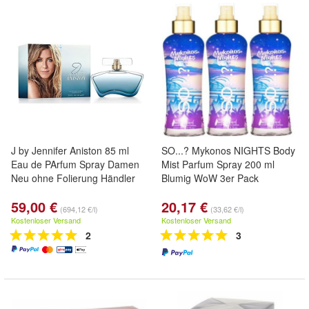
J by Jennifer Aniston 85 ml
SO...? Mykonos NIGHTS Body
Eau de PArfum Spray Damen
Mist Parfum Spray 200 ml
Neu ohne Folierung Händler
Blumig WoW 3er Pack
59,00 €
20,17 €
(694,12 €/l)
(33,62 €/l)
Kostenloser Versand
Kostenloser Versand
2
3