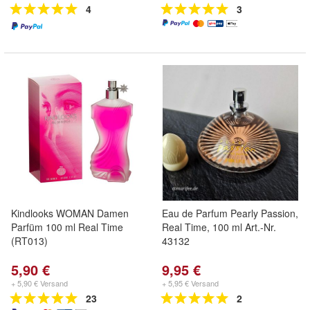
4
3
Kindlooks WOMAN Damen
Eau de Parfum Pearly Passion,
Parfüm 100 ml Real Time
Real Time, 100 ml Art.-Nr.
(RT013)
43132
5,90 €
9,95 €
+ 5,90 € Versand
+ 5,95 € Versand
23
2