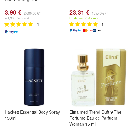
3,90 €
23,31 €
(2.600,00 €/l)
(155,40 € / l)
+ 1,90 € Versand
Kostenloser Versand
1
1
Hackett Essential Body Spray
Elina med Trend Duft 9 The
150ml
Perfume Eau de Parfuem
Woman 15 ml