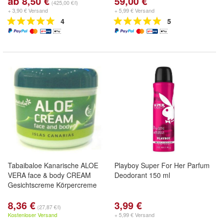
ab 8,50 €
59,00 €
(425,00 €/l)
+ 3,90 € Versand
+ 5,99 € Versand
4
5
Tabaibaloe Kanarische ALOE
Playboy Super For Her Parfum
VERA face & body CREAM
Deodorant 150 ml
Gesichtscreme Körpercreme
8,36 €
3,99 €
(27,87 €/l)
Kostenloser Versand
+ 5,99 € Versand