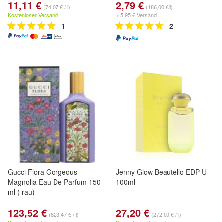
11,11 €
2,79 €
(74,07 € / l)
(186,00 €/l)
Kostenloser Versand
+ 5,95 € Versand
1
2
Gucci Flora Gorgeous
Jenny Glow Beautello EDP U
Magnolia Eau De Parfum 150
100ml
ml ( rau)
123,52 €
27,20 €
(823,47 € / l)
(272,00 € / l)