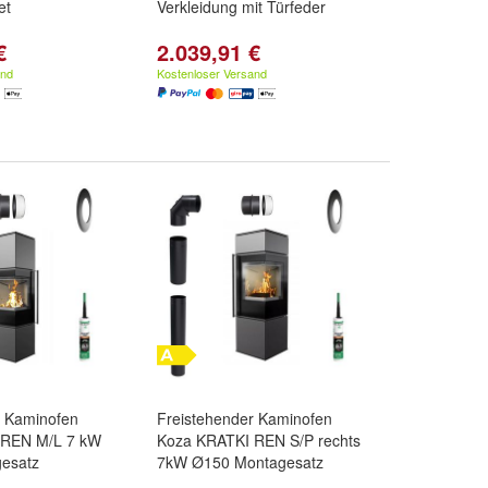
et
Verkleidung mit Türfeder
€
2.039,91 €
and
Kostenloser Versand
r Kaminofen
Freistehender Kaminofen
 REN M/L 7 kW
Koza KRATKI REN S/P rechts
esatz
7kW Ø150 Montagesatz