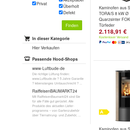
Privat
Überholt
Kaminofen aus S
Defekt
TORA/S 8 kW Ø
Quarzsinter FO
Türfeder
Finden
2.118,91 €
Kostenloser Versand
In dieser Kategorie
Hier Verkaufen
Passende Hood-Shops
www-Luftbude-de
Die richtige Lüftung finden:
www.Luftbude.de ? 5 Jahre Garantie
? lebenslanges Umtauschrecht ? ...
RaiffeisenBAUMARKT24
Mit RaiffeisenBaumarkt24 sind Sie
für alle Fälle gut gerüstet. Alle
Produkte des aktuellen Liefer­
programms – von Gartenzubehör
über Tiernahrung- und Zubehör, ...
Kaminofen aus S