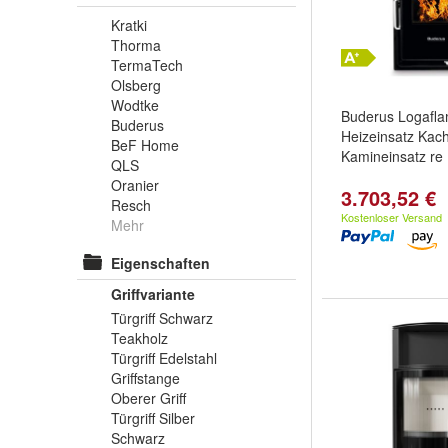
Kratki
Thorma
TermaTech
Olsberg
Wodtke
Buderus Logafl
Buderus
Heizeinsatz Kach
BeF Home
Kamineinsatz re
QLS
Oranier
3.703,52 €
Resch
Kostenloser Versand
Mehr
Eigenschaften
Griffvariante
Türgriff Schwarz
Teakholz
Türgriff Edelstahl
Griffstange
Oberer Griff
Türgriff Silber
Schwarz