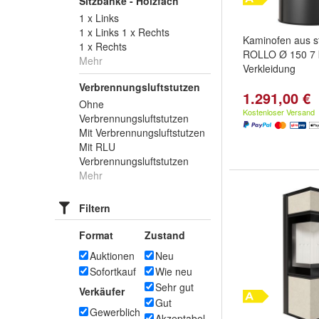
Sitzbänke - Holzfach
1 x Links
1 x Links 1 x Rechts
Kaminofen aus s
1 x Rechts
ROLLO Ø 150 7 
Mehr
Verkleidung
Verbrennungsluftstutzen
1.291,00 €
Ohne
Kostenloser Versand
Verbrennungsluftstutzen
Mit Verbrennungsluftstutzen
Mit RLU
Verbrennungsluftstutzen
Mehr
Filtern
Format
Zustand
Auktionen
Neu
Sofortkauf
Wie neu
Sehr gut
Verkäufer
Gut
Gewerblich
Akzeptabel