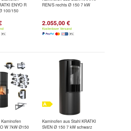
RATKI ENYO R
REN/S rechts Ø 150 7 kW
Ø 100/150
€
2.055,00 €
and
Kostenloser Versand
r Kaminofen
Kaminofen aus Stahl KRATKI
LO W 7kW Ø150
SVEN Ø 150 7 kW schwarz