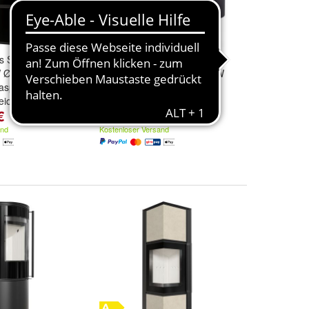
s Stahl KRATKI
Kaminofen AUS STAHL
 Ø 150
KRATKI ROLLO Ø 150 7 KW
aspaneel
Satz
eidun
€
1.322,84 €
and
Kostenloser Versand