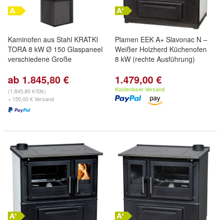
Kaminofen aus Stahl KRATKI
Plamen EEK A+ Slavonac N –
TORA 8 kW Ø 150 Glaspaneel
Weißer Holzherd Küchenofen
verschiedene Große
8 kW (rechte Ausführung)
ab 1.845,80 €
1.479,00 €
Kostenloser Versand
(1.845,80 €/Stk)
+ 150,00 € Versand