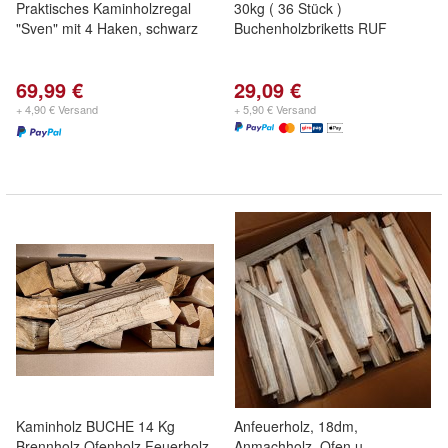
Praktisches Kaminholzregal
30kg ( 36 Stück )
"Sven" mit 4 Haken, schwarz
Buchenholzbriketts RUF
69,99 €
29,09 €
+ 4,90 € Versand
+ 5,90 € Versand
Kaminholz BUCHE 14 Kg
Anfeuerholz, 18dm,
Brennholz Ofenholz Feuerholz
Anmachholz, Ofen u.