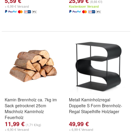
5,59 €
25,99 €
(8,66 €/l)
+ 6,99 € Versand
Kostenloser Versand
Kamin Brennholz ca. 7kg im
Metall Kaminholzregal
Sack getrocknet 25cm
Doppelte S Form Brennholz-
Mischholz Kaminholz
Regal Stapelhilfe Holzlager
Feuerholz
11,99 €
49,99 €
(1,71 €/kg)
+ 6,90 € Versand
+ 6,99 € Versand