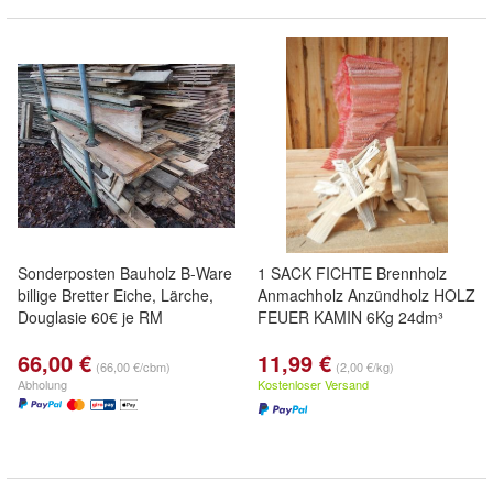
Sonderposten Bauholz B-Ware
1 SACK FICHTE Brennholz
billige Bretter Eiche, Lärche,
Anmachholz Anzündholz HOLZ
Douglasie 60€ je RM
FEUER KAMIN 6Kg 24dm³
66,00 €
11,99 €
(66,00 €/cbm)
(2,00 €/kg)
Abholung
Kostenloser Versand