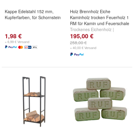
Kappe Edelstahl 152 mm,
Holz Brennholz Eiche
Kupferfarben, für Schornstein
Kaminholz trocken Feuerholz 1
RM für Kamin und Feuerschale
Trockenes Eichenholz |
1,98 €
195,00 €
Kaminholz | Brennholz |
Feuerholz | ofenfertig
+ 6,99 € Versand
258,00 €
+ 40,00 € Versand