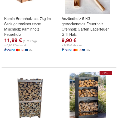
Kamin Brennholz ca. 7kg im
Anzündholz 5 KG -
Sack getrocknet 25cm
getrockenetes Feuerholz
Mischholz Kaminholz
Ofenholz Garten Lagerfeuer
Feuerholz
Grill Holz
11,99 €
9,90 €
(1,71 €/kg)
+ 6,90 € Versand
+ 9,90 € Versand
- 7%