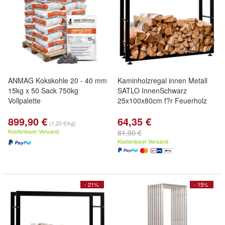
ANMAG Kokskohle 20 - 40 mm
Kaminholzregal innen Metall
15kg x 50 Sack 750kg
SATLO InnenSchwarz
Vollpalette
25x100x80cm f?r Feuerholz
899,90 €
64,35 €
(1,20 €/kg)
Kostenloser Versand
81,90 €
Kostenloser Versand
- 21%
- 15%