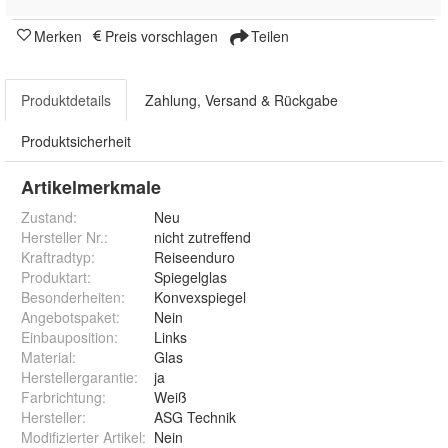
Merken
Preis vorschlagen
Teilen
Produktdetails
Zahlung, Versand & Rückgabe
Produktsicherheit
Artikelmerkmale
Zustand:
Neu
Hersteller Nr.:
nicht zutreffend
Kraftradtyp
:
Reiseenduro
Produktart
:
Spiegelglas
Besonderheiten
:
Konvexspiegel
Angebotspaket
:
Nein
Einbauposition
:
Links
Material
:
Glas
Herstellergarantie
:
ja
Farbrichtung
:
Weiß
Hersteller
:
ASG Technik
Modifizierter Artikel
:
Nein