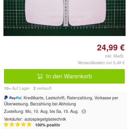
Doppelt antippen zum
vergrößern
24,99 €
inkl. MwSt.
Versandkosten nur 5,49 €
In den Warenkorb
10+
Auf Lager
2
 verkauft
, Kreditkarte, Lastschrift, Ratenzahlung, Vorkasse per
Überweisung, Barzahlung bei Abholung
Zustellung:
Mo, 10. Aug. bis Sa, 15. Aug.
Verkäufer:
autospiegelglastechnik
100% positiv