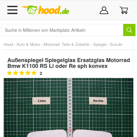
Hood
›
Auto & Motor
›
Motorrad: Teile & Zubehör
›
Spiegel
›
Suzuki
Außenspiegel Spiegelglas Ersatzglas Motorrad
Bmw K1100 RS Li oder Re sph konvex
2