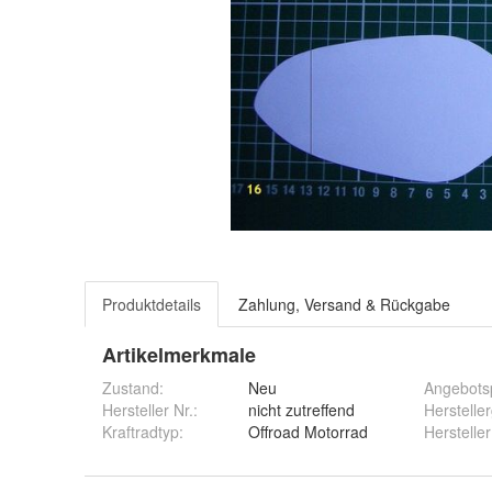
Produktdetails
Zahlung, Versand & Rückgabe
Artikelmerkmale
Zustand:
Neu
Angebots
Hersteller Nr.:
nicht zutreffend
Herstelle
Kraftradtyp
:
Offroad Motorrad
Hersteller