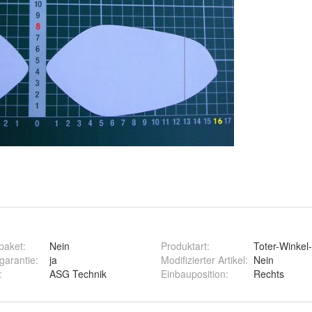
paket
:
Nein
Produktart
:
Toter-Winkel
rgarantie
:
ja
Modifizierter Artikel
:
Nein
:
ASG Technik
Einbauposition
:
Rechts