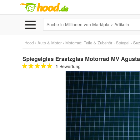
Hood
›
Auto & Motor
›
Motorrad: Teile & Zubehör
›
Spiegel
›
Suz
Spiegelglas Ersatzglas Motorrad MV Agusta
1
Bewertung